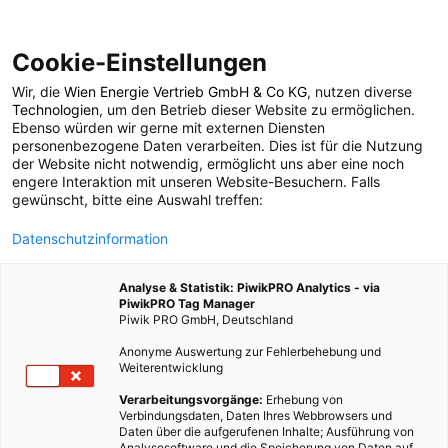
Cookie-Einstellungen
Wir, die
Wien Energie Vertrieb GmbH & Co KG
, nutzen diverse
LEBEN
Technologien
, um den Betrieb dieser Website zu ermöglichen.
Ebenso würden wir gerne mit externen Diensten
Good News:
personenbezogene Daten verarbeiten. Dies ist für die Nutzung
der Website nicht notwendig, ermöglicht uns aber eine noch
engere Interaktion mit unseren Website-Besuchern. Falls
Grünflächen helfen mit
gewünscht, bitte eine Auswahl treffen:
Datenschutzinformation
dem Rauchen
Analyse & Statistik: PiwikPRO Analytics - via
aufzuhören
PiwikPRO Tag Manager
Piwik PRO GmbH, Deutschland
Anonyme Auswertung zur Fehlerbehebung und
17. MAI 2021
2 MINUTEN LESEZEIT
Weiterentwicklung
Verarbeitungsvorgänge:
Erhebung von
Verbindungsdaten, Daten Ihres Webbrowsers und
Daten über die aufgerufenen Inhalte; Ausführung von
Analysesoftware und die Speicherung von Daten auf