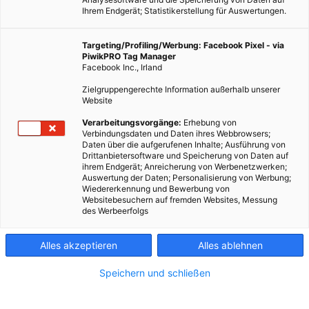
Ihrem Endgerät; Statistikerstellung für Auswertungen.
Targeting/Profiling/Werbung: Facebook Pixel - via
PiwikPRO Tag Manager
Facebook Inc., Irland
Zielgruppengerechte Information außerhalb unserer
Website
Verarbeitungsvorgänge:
Erhebung von
Verbindungsdaten und Daten ihres Webbrowsers;
Daten über die aufgerufenen Inhalte; Ausführung von
Drittanbietersoftware und Speicherung von Daten auf
ihrem Endgerät; Anreicherung von Werbenetzwerken;
Auswertung der Daten; Personalisierung von Werbung;
Menschen rauchen mit deutlich geringerer
Wiedererkennung und Bewerbung von
Websitebesuchern auf fremden Websites, Messung
Wahrscheinlichkeit – und hören mit größerer
des Werbeerfolgs
Wahrscheinlichkeit erfolgreich auf -, wenn sie in Gegenden
mit vielen Grünflächen leben.
Alles akzeptieren
Alles ablehnen
Dieser Artikel wurde am 17. Mai 2021 veröffentlicht
Speichern und schließen
und ist möglicherweise nicht mehr aktuell!