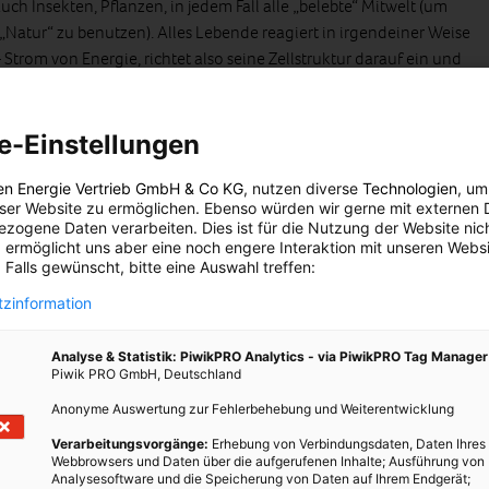
auch Insekten, Pflanzen, in jedem Fall alle „belebte“ Mitwelt (um
„Natur“ zu benutzen). Alles Lebende reagiert in irgendeiner Weise
Strom von Energie, richtet also seine Zellstruktur darauf ein und
ituation (der Mitwelt) existieren.
 2 Millionen Jahren, seit sie nicht mehr nur einen Stock als
e-Einstellungen
 Atombomben bauen, an dem Grundsatz des Lebens oder dem
ndern können. Sie untersuchen aber – in einigen „Ländern“ in
en Energie Vertrieb GmbH & Co KG
, nutzen diverse
Technologien
, um
htungen – das Leben und seine Bedingungen. Am Ende stellen die
eser Website zu ermöglichen. Ebenso würden wir gerne mit externen 
zogene Daten verarbeiten. Dies ist für die Nutzung der Website nic
en fest, dass sie nicht viel weiter kamen, als der Primat mit seinem
 ermöglicht uns aber eine noch engere Interaktion mit unseren Websi
weiß, vielleicht sogar vergessen oder ignoriert haben. Besonders
 Falls gewünscht, bitte eine Auswahl treffen:
ntwicklung – im sogenannten „Westen“ – nicht gewesen, in Wahrheit
zinformation
m.
Analyse & Statistik: PiwikPRO Analytics - via PiwikPRO Tag Manager
Piwik PRO GmbH, Deutschland
iß
Anonyme Auswertung zur Fehlerbehebung und Weiterentwicklung
Verarbeitungsvorgänge:
Erhebung von Verbindungsdaten, Daten Ihres
Webbrowsers und Daten über die aufgerufenen Inhalte; Ausführung von
Analysesoftware und die Speicherung von Daten auf Ihrem Endgerät;
aft bisher erkannte – Kosmos setzt sich aus Quanten zusammen,