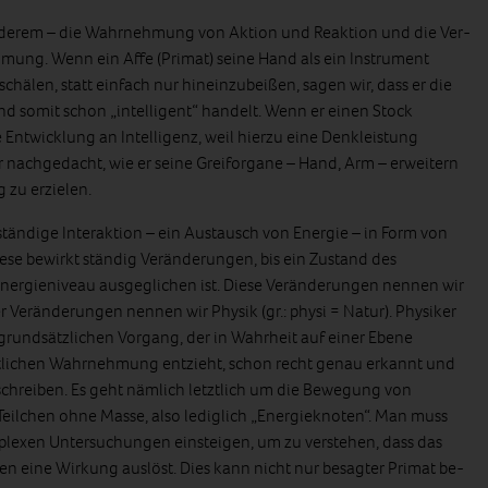
anderem – die Wahrnehmung von Aktion und Reaktion und die Ver-
ung. Wenn ein Affe (Primat) seine Hand als ein Instrument
schälen, statt einfach nur hineinzubeißen, sagen wir, dass er die
 somit schon „intelligent“ handelt. Wenn er einen Stock
e Entwicklung an Intelligenz, weil hierzu eine Denkleistung
ber nachgedacht, wie er seine Greiforgane – Hand, Arm – erweitern
 zu erzielen.
tändige Interaktion – ein Austausch von Energie – in Form von
iese bewirkt ständig Veränderungen, bis ein Zustand des
Energieniveau ausgeglichen ist. Diese Veränderungen nennen wir
er Veränderungen nennen wir Physik (gr.: physi = Natur). Physiker
grundsätzlichen Vorgang, der in Wahrheit auf einer Ebene
gentlichen Wahrnehmung entzieht, schon recht genau erkannt und
chreiben. Es geht nämlich letztlich um die Bewegung von
ch Teilchen ohne Masse, also lediglich „Energieknoten“. Man muss
plexen Untersuchungen einsteigen, um zu verstehen, dass das
n eine Wirkung auslöst. Dies kann nicht nur besagter Primat be-