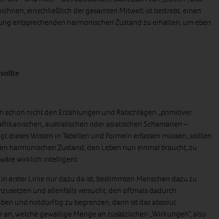
eichnen, einschließlich der gesamten Mitwelt ist bestrebt, einen
ung entsprechenden harmonischen Zustand zu erhalten, um eben
sollte
n schon nicht den Erzählungen und Ratschlägen „primitiver
 afrikanischen, australischen oder asiatischen Schamanen –
t dieses Wissen in Tabellen und Formeln erfassen müssen, sollten
 den harmonischen Zustand, den Leben nun einmal braucht, zu
äre wirklich intelligent.
in erster Linie nur dazu da ist, bestimmten Menschen dazu zu
mzusetzen und allenfalls versucht, den oftmals dadurch
ben und notdürftig zu begrenzen, dann ist das absolut
ur an, welche gewaltige Menge an zusätzlichen „Wirkungen“, also