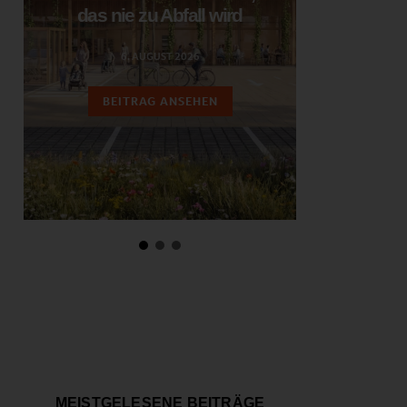
das nie zu Abfall wird
ent
6. AUGUST 2026
3.
BEITRAG ANSEHEN
BEIT
MEISTGELESENE BEITRÄGE