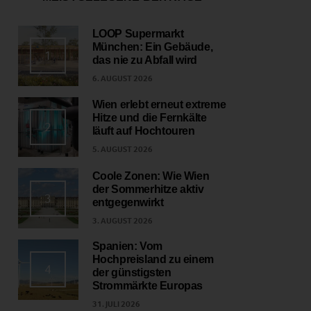
LOOP Supermarkt
München: Ein Gebäude,
1
das nie zu Abfall wird
6. AUGUST 2026
Wien erlebt erneut extreme
Hitze und die Fernkälte
2
läuft auf Hochtouren
5. AUGUST 2026
Coole Zonen: Wie Wien
der Sommerhitze aktiv
3
entgegenwirkt
3. AUGUST 2026
Spanien: Vom
Hochpreisland zu einem
4
der günstigsten
Strommärkte Europas
31. JULI 2026