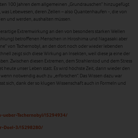
ten 100 Jahren dem allgemeinen „Grundrauschen“ hinzugefügt
, was Lebewesen, deren Zellen – also Quantenhaufen -, die von
den und werden, aushalten müssen.
 derartige Extremwirkung an den von besonders starken Wellen
Strahlung) betroffenen Menschen in Hiroshima und Nagasaki aber
one“ von Tschernobyl, an den dort noch oder wieder lebenden
nell zeigt sich diese Wirkung an Insekten, weil diese ja eine der
ben. Zwischen diesen Extremen, dem Strahlentod und dem Stress
t heute unser Leben statt. Es wird höchste Zeit, darin wieder den
 wenn notwendig auch zu „erforschen“. Das Wissen dazu war
sst sich, dank der so klugen Wissenschaft auch in Formeln und
in-ueber-Tschernobyl/!5294934/
or-Doel-3/!5298280/