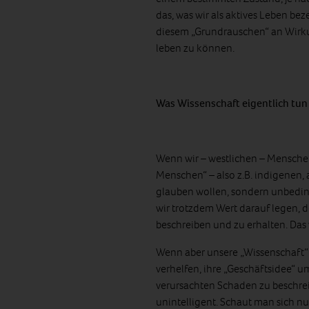
das, was wir als aktives Leben bez
diesem „Grundrauschen“ an Wirk
leben zu können.
Was Wissenschaft eigentlich tun 
Wenn wir – westlichen – Mensche
Menschen“ – also z.B. indigenen,
glauben wollen, sondern unbeding
wir trotzdem Wert darauf legen,
beschreiben und zu erhalten. Das w
Wenn aber unsere „Wissenschaft“ 
verhelfen, ihre „Geschäftsidee“ u
verursachten Schaden zu beschrei
unintelligent. Schaut man sich n