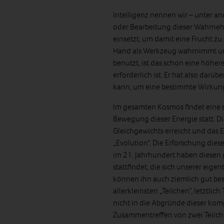
Intelligenz nennen wir – unter 
oder Bearbeitung dieser Wahrnehm
einsetzt, um damit eine Frucht zu 
Hand als Werkzeug wahrnimmt und
benutzt, ist das schon eine höher
erforderlich ist. Er hat also darü
kann, um eine bestimmte Wirkung
Im gesamten Kosmos findet eine s
Bewegung dieser Energie statt. D
Gleichgewichts erreicht und das 
„Evolution“. Die Erforschung dies
im 21. Jahrhundert haben diesen 
stattfindet, die sich unserer ei
können ihn auch ziemlich gut bes
allerkleinsten „Teilchen“, letztli
nicht in die Abgründe dieser kom
Zusammentreffen von zwei Teilche