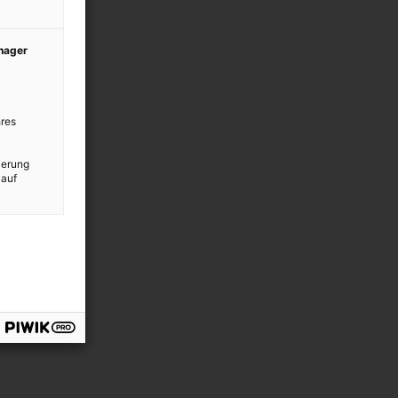
anager
res
ierung
 auf