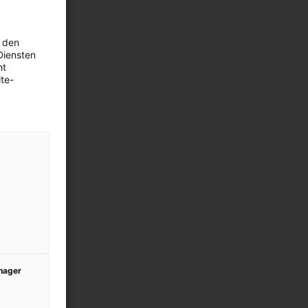
 den
Diensten
ht
te-
anager