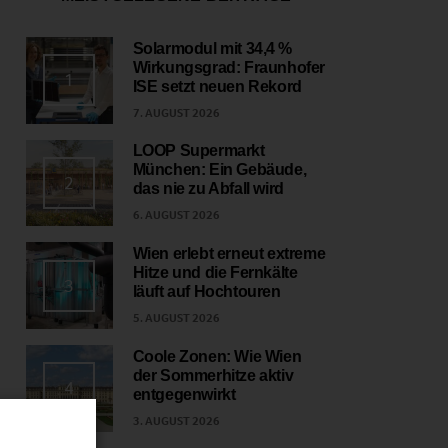
Solarmodul mit 34,4 %
Wirkungsgrad: Fraunhofer
1
ISE setzt neuen Rekord
7. AUGUST 2026
LOOP Supermarkt
München: Ein Gebäude,
2
das nie zu Abfall wird
6. AUGUST 2026
Wien erlebt erneut extreme
Hitze und die Fernkälte
3
läuft auf Hochtouren
5. AUGUST 2026
Coole Zonen: Wie Wien
der Sommerhitze aktiv
4
entgegenwirkt
3. AUGUST 2026