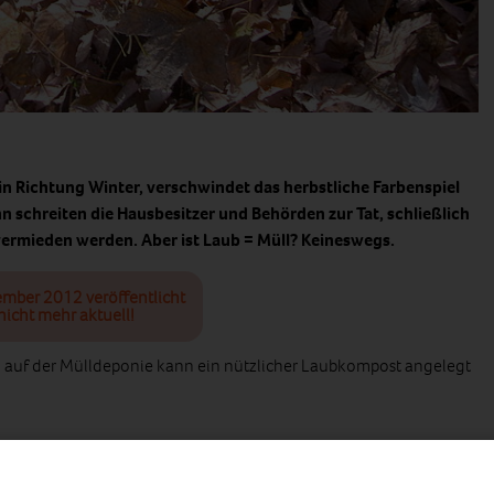
in Richtung Winter, verschwindet das herbstliche Farbenspiel
 schreiten die Hausbesitzer und Behörden zur Tat, schließlich
ermieden werden. Aber ist Laub = Müll? Keineswegs.
ember 2012 veröffentlicht
nicht mehr aktuell!
g auf der Mülldeponie kann ein nützlicher Laubkompost angelegt
r Dünger
für das Erdreich und ein willkommener Unterschlupf für