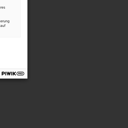
res
ierung
 auf