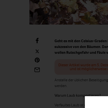
Geht es mit den Celsius-Graden 
sukzessive von den Bäumen. Dann
wollen Rutschgefahr und Fäule v
Dieser Artikel wurde am 5. Dez
und ist möglicherweise 
Anstelle der üblichen Beseitigun
werden.
Warum Laub kompostieren?
Verfaultes Laub ist ein
großartige