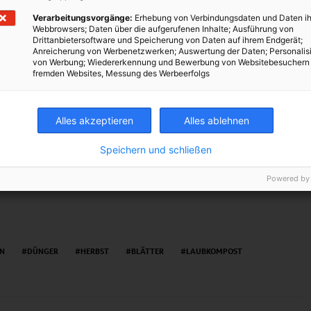
besten sollte eine
Mischung von schwer und leicht
verrottbarem
Verarbeitungsvorgänge:
Erhebung von Verbindungsdaten und Daten ih
unktioniert es aber mit allen möglichen Blättern. Mit kleinen
Webbrowsers; Daten über die aufgerufenen Inhalte; Ausführung von
 der Blätter verhindert werden.
Drittanbietersoftware und Speicherung von Daten auf ihrem Endgerät;
Anreicherung von Werbenetzwerken; Auswertung der Daten; Personalis
von Werbung; Wiedererkennung und Bewerbung von Websitebesuchern
Kompost fertig. Die unterste Schicht des im Herbst angelegten
fremden Websites, Messung des Werbeerfolgs
de eingearbeitet oder mit Düngemitteln vermischt werden.
Alles akzeptieren
Alles ablehnen
TWEET
Speichern und schließen
Powered by
EN
DÜNGER
HERBST
BLÄTTER
LAUBKOMPOST