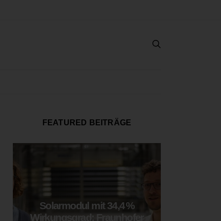
FEATURED BEITRÄGE
Solarmodul mit 34,4 %
LOOP
Wirkungsgrad: Fraunhofer
München