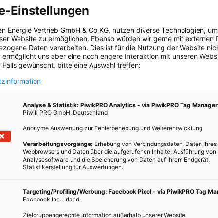
le organische Substanz sollte nicht auf dem Müll landen oder
e-Einstellungen
ockenen Böden zu tun, empfiehlt sich eine Laubkur. Damit kann
rung erreicht werden. Wird kompostiertes Laub in die Erde
en Energie Vertrieb GmbH & Co KG
, nutzen diverse
Technologien
, um
eser Website zu ermöglichen. Ebenso würden wir gerne mit externen 
gkeit einfangen und Unkraut verdrängen.
zogene Daten verarbeiten. Dies ist für die Nutzung der Website nic
 ermöglicht uns aber eine noch engere Interaktion mit unseren Websi
 Falls gewünscht, bitte eine Auswahl treffen:
ulegen
ist nicht schwierig. Alles was es dazu braucht ist Platz,
zinformation
t. Für die einfachste Methode der Herstellung eines Laubkomposts
 Mit einem Rechen alle Blätter in einer Ecke des Gartens
Analyse & Statistik: PiwikPRO Analytics - via PiwikPRO Tag Manager
Piwik PRO GmbH, Deutschland
ässern und die folgenden sechs Monate feucht halten. Könnte
oder Kinder herumgeworfen werden, dann genügt ein kleines
Anonyme Auswertung zur Fehlerbehebung und Weiterentwicklung
egt wird, desto schneller schreitet die
Verwesung
fort. Mit einem
Verarbeitungsvorgänge:
Erhebung von Verbindungsdaten, Daten Ihres
schleunigt werden. Zerkleinertes Laub verwest nicht nur
Webbrowsers und Daten über die aufgerufenen Inhalte; Ausführung von
Analysesoftware und die Speicherung von Daten auf Ihrem Endgerät;
ch größere Haufen angelegt werden.
Statistikerstellung für Auswertungen.
Targeting/Profiling/Werbung: Facebook Pixel - via PiwikPRO Tag M
tellung von Kompost. Manche Blätter verwesen allerdings schneller
Facebook Inc., Irland
 der Birke oder Erle verwesen in rund sechs Monaten, bei Platanen
Zielgruppengerechte Information außerhalb unserer Website