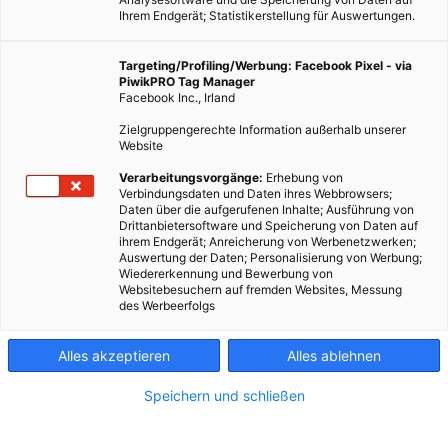
Ihrem Endgerät; Statistikerstellung für Auswertungen.
Targeting/Profiling/Werbung: Facebook Pixel - via
PiwikPRO Tag Manager
Facebook Inc., Irland
Zielgruppengerechte Information außerhalb unserer
Website
Verarbeitungsvorgänge:
Erhebung von
Verbindungsdaten und Daten ihres Webbrowsers;
Daten über die aufgerufenen Inhalte; Ausführung von
Drittanbietersoftware und Speicherung von Daten auf
ihrem Endgerät; Anreicherung von Werbenetzwerken;
Verschiedene Lkw-Hersteller testen derzeit das Laden im
Auswertung der Daten; Personalisierung von Werbung;
Wiedererkennung und Bewerbung von
Megawattbereich bei voller Geschwindigkeit. Mercedes-
Websitebesuchern auf fremden Websites, Messung
Benz Trucks hat nun erstmals einen Prototyp des Elektro-
des Werbeerfolgs
Lkws eActros 600 mit einer Leistung von einem Megawatt
geladen.
Alles akzeptieren
Alles ablehnen
Speichern und schließen
Dieser Artikel wurde am 11. Juni 2024 veröffentlicht
und ist möglicherweise nicht mehr aktuell!