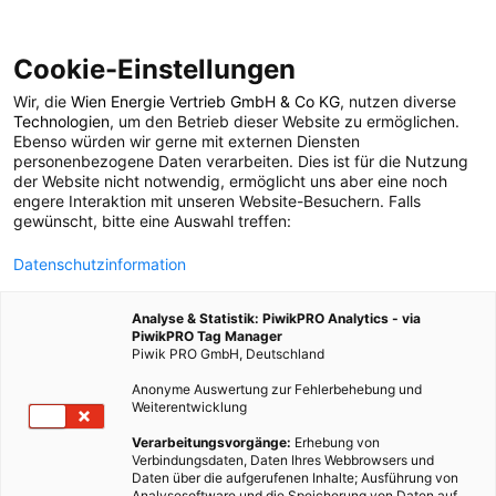
Cookie-Einstellungen
Wir, die
Wien Energie Vertrieb GmbH & Co KG
, nutzen diverse
LEBEN
Technologien
, um den Betrieb dieser Website zu ermöglichen.
Ebenso würden wir gerne mit externen Diensten
MRSA – Gefährliches
personenbezogene Daten verarbeiten. Dies ist für die Nutzung
der Website nicht notwendig, ermöglicht uns aber eine noch
engere Interaktion mit unseren Website-Besuchern. Falls
Geflügel
gewünscht, bitte eine Auswahl treffen:
Datenschutzinformation
27. SEPTEMBER 2011
3 MINUTEN LESEZEIT
Analyse & Statistik: PiwikPRO Analytics - via
PiwikPRO Tag Manager
Piwik PRO GmbH, Deutschland
Anonyme Auswertung zur Fehlerbehebung und
Weiterentwicklung
Verarbeitungsvorgänge:
Erhebung von
Verbindungsdaten, Daten Ihres Webbrowsers und
Daten über die aufgerufenen Inhalte; Ausführung von
Analysesoftware und die Speicherung von Daten auf