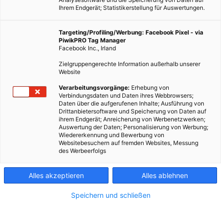
Ihrem Endgerät; Statistikerstellung für Auswertungen.
Targeting/Profiling/Werbung: Facebook Pixel - via
PiwikPRO Tag Manager
Facebook Inc., Irland
Zielgruppengerechte Information außerhalb unserer
Website
Dieser Artikel wurde am 27. September 2011 veröffentlicht
Verarbeitungsvorgänge:
Erhebung von
Verbindungsdaten und Daten ihres Webbrowsers;
und ist möglicherweise nicht mehr aktuell!Neue
Daten über die aufgerufenen Inhalte; Ausführung von
Informationen aus der Lebensmittelindustrie verderben
Drittanbietersoftware und Speicherung von Daten auf
ihrem Endgerät; Anreicherung von Werbenetzwerken;
wieder einmal den Appetit. Sowohl in Frischfleisch als auch
Auswertung der Daten; Personalisierung von Werbung;
im Auftauwasser…
Wiedererkennung und Bewerbung von
Websitebesuchern auf fremden Websites, Messung
des Werbeerfolgs
Dieser Artikel wurde am 27. September 2011
veröffentlicht
und ist möglicherweise nicht mehr aktuell!
Alles akzeptieren
Alles ablehnen
Speichern und schließen
Neue Informationen aus der Lebensmittelindustrie verderben
wieder einmal den Appetit. Sowohl in Frischfleisch als auch im
Auftauwasser von Tiefkühlhähnchen wurden gefährliche