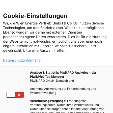
Cookie-Einstellungen
Wir, die
Wien Energie Vertrieb GmbH & Co KG
, nutzen diverse
ENERGIEPOLITIK
Technologien
, um den Betrieb dieser Website zu ermöglichen.
Ebenso würden wir gerne mit externen Diensten
Der Osten Österreichs
personenbezogene Daten verarbeiten. Dies ist für die Nutzung
der Website nicht notwendig, ermöglicht uns aber eine noch
engere Interaktion mit unseren Website-Besuchern. Falls
verzichtet auf
gewünscht, bitte eine Auswahl treffen:
Datenschutzinformation
Atomstrom
Analyse & Statistik: PiwikPRO Analytics - via
PiwikPRO Tag Manager
27. SEPTEMBER 2011
2 MINUTEN LESEZEIT
Piwik PRO GmbH, Deutschland
Anonyme Auswertung zur Fehlerbehebung und
Weiterentwicklung
Verarbeitungsvorgänge:
Erhebung von
Verbindungsdaten, Daten Ihres Webbrowsers und
Daten über die aufgerufenen Inhalte; Ausführung von
Analysesoftware und die Speicherung von Daten auf