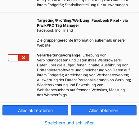
Ihrem Endgerät; Statistikerstellung für Auswertungen.
Targeting/Profiling/Werbung: Facebook Pixel - via
PiwikPRO Tag Manager
Facebook Inc., Irland
Zielgruppengerechte Information außerhalb unserer
Website
Verarbeitungsvorgänge:
Erhebung von
Verbindungsdaten und Daten ihres Webbrowsers;
Daten über die aufgerufenen Inhalte; Ausführung von
Dieser Artikel wurde am 27. September 2011 veröffentlicht
Drittanbietersoftware und Speicherung von Daten auf
ihrem Endgerät; Anreicherung von Werbenetzwerken;
und ist möglicherweise nicht mehr aktuell!Die
Auswertung der Daten; Personalisierung von Werbung;
Umweltschutzorganisationen Greenpeace und GLOBAL 2000
Wiedererkennung und Bewerbung von
Websitebesuchern auf fremden Websites, Messung
haben den Strom-Mix der österreichischen
des Werbeerfolgs
Energieversorgungsunternehmen einem Atomstrom-Check
unterzogen. Das Ergebnis:…
Alles akzeptieren
Alles ablehnen
Dieser Artikel wurde am 27. September 2011
Speichern und schließen
veröffentlicht
und ist möglicherweise nicht mehr aktuell!