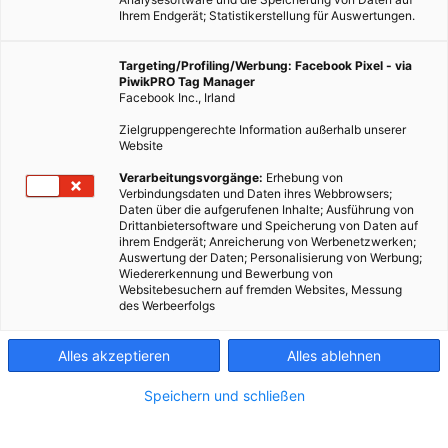
Ihrem Endgerät; Statistikerstellung für Auswertungen.
Targeting/Profiling/Werbung: Facebook Pixel - via
PiwikPRO Tag Manager
Facebook Inc., Irland
Zielgruppengerechte Information außerhalb unserer
Website
Verarbeitungsvorgänge:
Erhebung von
Verbindungsdaten und Daten ihres Webbrowsers;
Daten über die aufgerufenen Inhalte; Ausführung von
Drittanbietersoftware und Speicherung von Daten auf
ihrem Endgerät; Anreicherung von Werbenetzwerken;
Auswertung der Daten; Personalisierung von Werbung;
Wiedererkennung und Bewerbung von
Websitebesuchern auf fremden Websites, Messung
des Werbeerfolgs
Sieben Meter hohe Versuchsanlage erstreckt sich auf 35 m2.
Alles akzeptieren
Alles ablehnen
Dieser Artikel wurde am 20. November 2015 veröffentlicht
Speichern und schließen
und ist möglicherweise nicht mehr aktuell!