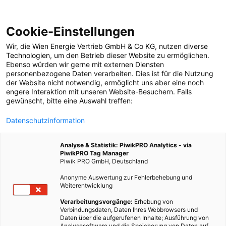
Cookie-Einstellungen
Wir, die
Wien Energie Vertrieb GmbH & Co KG
, nutzen diverse
ENERGIEPOLITIK
Technologien
, um den Betrieb dieser Website zu ermöglichen.
Ebenso würden wir gerne mit externen Diensten
Profis am Wort:
personenbezogene Daten verarbeiten. Dies ist für die Nutzung
der Website nicht notwendig, ermöglicht uns aber eine noch
engere Interaktion mit unseren Website-Besuchern. Falls
Technische Uni Wien
gewünscht, bitte eine Auswahl treffen:
Datenschutzinformation
eröffnete
Analyse & Statistik: PiwikPRO Analytics - via
Biomasseverwertung
PiwikPRO Tag Manager
Piwik PRO GmbH, Deutschland
Versuchsanlage
Anonyme Auswertung zur Fehlerbehebung und
Weiterentwicklung
Verarbeitungsvorgänge:
Erhebung von
20. NOVEMBER 2015
2 MINUTEN LESEZEIT
Verbindungsdaten, Daten Ihres Webbrowsers und
Daten über die aufgerufenen Inhalte; Ausführung von
Analysesoftware und die Speicherung von Daten auf