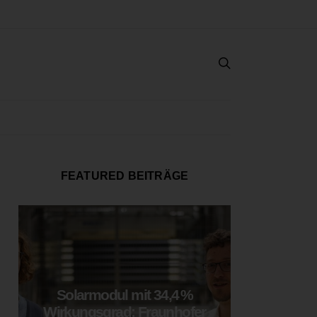
FEATURED BEITRÄGE
Solarmodul mit 34,4 %
LOOP
Wirkungsgrad: Fraunhofer
München