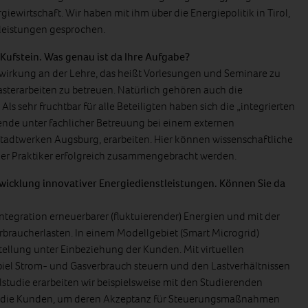
ewirtschaft. Wir haben mit ihm über die Energiepolitik in Tirol,
leistungen gesprochen.
 Kufstein. Was genau ist da Ihre Aufgabe?
itwirkung an der Lehre, das heißt Vorlesungen und Seminare zu
sterarbeiten zu betreuen. Natürlich gehören auch die
s sehr fruchtbar für alle Beteiligten haben sich die „integrierten
rende unter fachlicher Betreuung bei einem externen
tadtwerken Augsburg, erarbeiten. Hier können wissenschaftliche
er Praktiker erfolgreich zusammengebracht werden.
twicklung innovativer Energiedienstleistungen. Können Sie da
Integration erneuerbarer (fluktuierender) Energien und mit der
braucherlasten. In einem Modellgebiet (Smart Microgrid)
ellung unter Einbeziehung der Kunden. Mit virtuellen
piel Strom- und Gasverbrauch steuern und den Lastverhältnissen
llstudie erarbeiten wir beispielsweise mit den Studierenden
ür die Kunden, um deren Akzeptanz für Steuerungsmaßnahmen