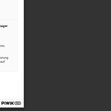
anager
res
ierung
 auf