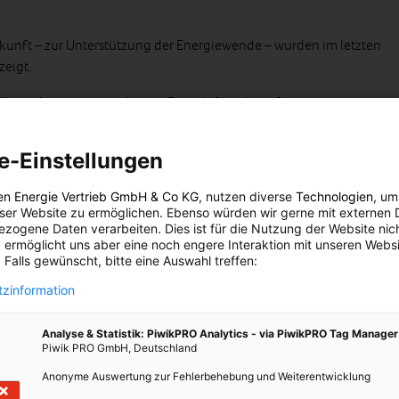
ukunft – zur Unterstützung der Energiewende – wurden im letzten
zeigt.
 in Ihren Augen zur modernen Energieforschung?
die Industrie“, so hat es vor Jahren einer meiner Kollegen
die angebotenen Studien – und Abschlussarbeiten sind neben den
e-Einstellungen
 Innovationen ausgelegt, um die nachhaltige, klimaschonende
 (und das bereits vor 2011!). Die Industrie bzw. die
en Energie Vertrieb GmbH & Co KG
, nutzen diverse
Technologien
, um
e dargestellt, dabei intensiv mit ein. Aus den Auswahlgesprächen
eser Website zu ermöglichen. Ebenso würden wir gerne mit externen 
zogene Daten verarbeiten. Dies ist für die Nutzung der Website nic
rigens mit, dass eine der Hauptmotivationen, Energiewirtschaft
 ermöglicht uns aber eine noch engere Interaktion mit unseren Websi
 Innovationen im Sinne einer post-fossilen Energieversorgung zu
 Falls gewünscht, bitte eine Auswahl treffen:
zinformation
ition bei der Nutzung der erneuerbaren Energie. Auch wenn die
Analyse & Statistik: PiwikPRO Analytics - via PiwikPRO Tag Manager
Piwik PRO GmbH, Deutschland
ausbauten vorbei ist, beobachte ich, wie sich die Gemeinden und
ntensiv mit nachhaltiger Energieleitplanung beschäftigen. Hinzu
Anonyme Auswertung zur Fehlerbehebung und Weiterentwicklung
hmen und Planungsbüros, die diese Ideen gerne aufgreifen.