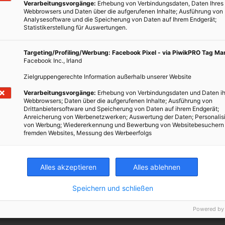
Verarbeitungsvorgänge:
Erhebung von Verbindungsdaten, Daten Ihres
Webbrowsers und Daten über die aufgerufenen Inhalte; Ausführung von
Analysesoftware und die Speicherung von Daten auf Ihrem Endgerät;
Statistikerstellung für Auswertungen.
asst internationale Entwicklungen und Verbesserungen,
rn, Strom zu sparen und die Umwelt zu schützen. Mit
Reihe nach zu mehr Artikel in diesem Themenbereich für
Targeting/Profiling/Werbung: Facebook Pixel - via PiwikPRO Tag M
Facebook Inc., Irland
Zielgruppengerechte Information außerhalb unserer Website
gie erzeugen als verbrauchen
Verarbeitungsvorgänge:
Erhebung von Verbindungsdaten und Daten ih
gkeit an der ZAMG
Webbrowsers; Daten über die aufgerufenen Inhalte; Ausführung von
Drittanbietersoftware und Speicherung von Daten auf ihrem Endgerät;
uktionsstätten werden mit erneuerbarer Energie, also Wind- und
Anreicherung von Werbenetzwerken; Auswertung der Daten; Personalis
von Werbung; Wiedererkennung und Bewerbung von Websitebesuchern
n.”
fremden Websites, Messung des Werbeerfolgs
Alles akzeptieren
Alles ablehnen
Speichern und schließen
Powered by