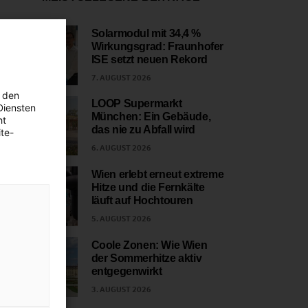
Solarmodul mit 34,4 %
Wirkungsgrad: Fraunhofer
1
ISE setzt neuen Rekord
7. AUGUST 2026
 den
LOOP Supermarkt
Diensten
München: Ein Gebäude,
ht
2
das nie zu Abfall wird
te-
6. AUGUST 2026
Wien erlebt erneut extreme
Hitze und die Fernkälte
3
läuft auf Hochtouren
5. AUGUST 2026
Coole Zonen: Wie Wien
der Sommerhitze aktiv
4
entgegenwirkt
3. AUGUST 2026