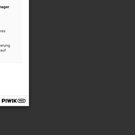
anager
res
ierung
 auf