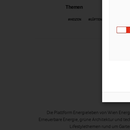
Themen
HEIZEN
LÜFTEN
VIDEO
Ener
Die Plattform Energieleben von Wien Energi
Erneuerbare Energie, grüne Architektur und tec
Lifestylethemen rund um Gart