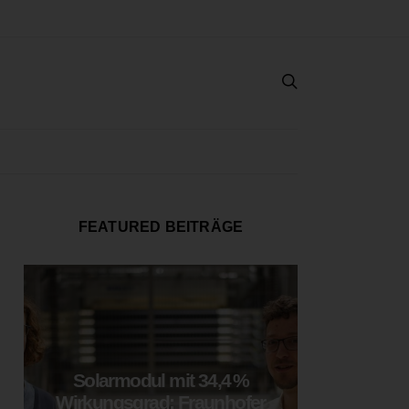
FEATURED BEITRÄGE
Solarmodul mit 34,4 %
LOOP
Wirkungsgrad: Fraunhofer
München