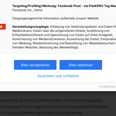
Targeting/Profiling/Werbung: Facebook Pixel - via PiwikPRO Tag M
Facebook Inc., Irland
Zielgruppengerechte Information außerhalb unserer Website
Verarbeitungsvorgänge:
Erhebung von Verbindungsdaten und Daten ih
Webbrowsers; Daten über die aufgerufenen Inhalte; Ausführung von
Drittanbietersoftware und Speicherung von Daten auf ihrem Endgerät;
Anreicherung von Werbenetzwerken; Auswertung der Daten; Personalis
von Werbung; Wiedererkennung und Bewerbung von Websitebesuchern
fremden Websites, Messung des Werbeerfolgs
Alles akzeptieren
Alles ablehnen
Speichern und schließen
Powered by
gieleben Redaktion
e beschäftigt sich seit 2008 mit dem Thema Nachhaltigkeit.
hnologische Trends liegen im Fokus der Energieleben Redaktion.
en, Mode und Ernährung runden das Angebot ab.