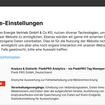
uar 2010 veröffentlicht und ist möglicherweise nicht mehr
ichtig? Mit diesen Tipps sorgen Sie nicht nur für ein
e-Einstellungen
en Energie Vertrieb GmbH & Co KG
, nutzen diverse
Technologien
, um
nuar 2010 veröffentlicht
eser Website zu ermöglichen. Ebenso würden wir gerne mit externen 
icht mehr aktuell!
zogene Daten verarbeiten. Dies ist für die Nutzung der Website nic
 ermöglicht uns aber eine noch engere Interaktion mit unseren Websi
 Falls gewünscht, bitte eine Auswahl treffen:
Mit diesen Tipps sorgen Sie nicht nur für ein angenehmes, gesundes
 zum Umweltschutz bei:
zinformation
h?v=sYiB3O0A8mE
Analyse & Statistik: PiwikPRO Analytics - via PiwikPRO Tag Manager
Piwik PRO GmbH, Deutschland
Anonyme Auswertung zur Fehlerbehebung und Weiterentwicklung
TWEET
Verarbeitungsvorgänge:
Erhebung von Verbindungsdaten, Daten Ihres
Webbrowsers und Daten über die aufgerufenen Inhalte; Ausführung von
Analysesoftware und die Speicherung von Daten auf Ihrem Endgerät;
Statistikerstellung für Auswertungen.