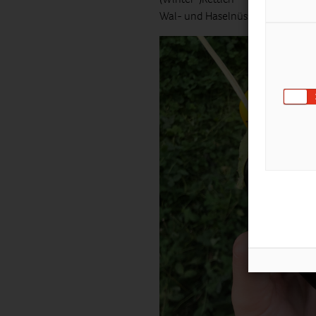
Wal- und Haselnüsse