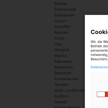
Bohnen
Endiviensalat
Esskastanien
Gurken
Kartoffeln
Cooki
Karotten
Kürbis
Wir, die
Wi
Mais
Betrieb di
Mangold
personenbe
notwendig,
Paprika
Besuchern.
Pastinaken
Radieschen
Datenschut
Rosenkohl
Schwarzwurzel
Tomaten
Weiß- und Rot-Kohl
Zucchini
Zwiebel
(Winter-)Rettich