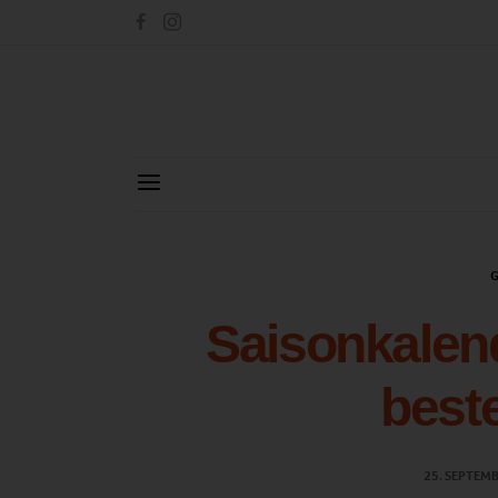
G
Saisonkalend
best
25. SEPTEM