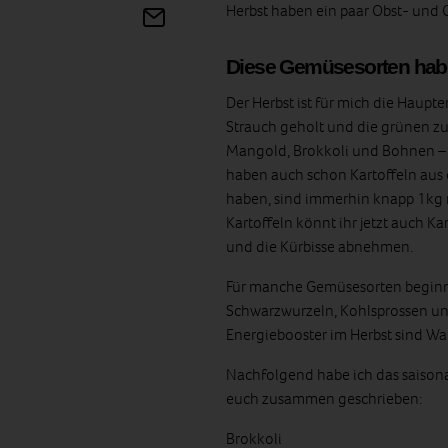
Herbst haben ein paar Obst- und 
Diese Gemüsesorten habe
Der Herbst ist für mich die Haupt
Strauch geholt und die grünen zu
Mangold, Brokkoli und Bohnen – d
haben auch schon Kartoffeln aus d
haben, sind immerhin knapp 1kg
Kartoffeln könnt ihr jetzt auch 
und die Kürbisse abnehmen.
Für manche Gemüsesorten beginnt m
Schwarzwurzeln, Kohlsprossen und
Energiebooster im Herbst sind Wa
Nachfolgend habe ich das saisona
euch zusammen geschrieben:
Brokkoli