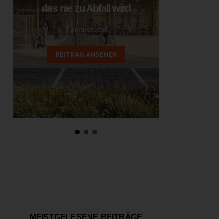
das nie zu Abfall wird
ent
6. AUGUST 2026
3.
BEITRAG ANSEHEN
BEIT
MEISTGELESENE BEITRÄGE