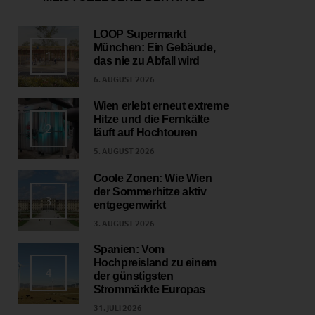
LOOP Supermarkt
München: Ein Gebäude,
1
das nie zu Abfall wird
6. AUGUST 2026
Wien erlebt erneut extreme
Hitze und die Fernkälte
2
läuft auf Hochtouren
5. AUGUST 2026
Coole Zonen: Wie Wien
der Sommerhitze aktiv
3
entgegenwirkt
3. AUGUST 2026
Spanien: Vom
Hochpreisland zu einem
4
der günstigsten
Strommärkte Europas
31. JULI 2026