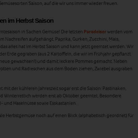
Gemüsesorten Saison, auf die wir uns immer wieder freuen.
n im Herbst Saison
erntesaison in Sachen Gemüse! Die letzten
Paradeiser
werden vom
m Nachreifen aufgehängt. Paprika, Gurken, Zucchini, Mais,
as alles hat im Herbst Saison und kann jetzt geerntet werden. Wir
er Erde gegraben (aus 2 Kartoffeln, die wir im Frühjahr gepflanzt
 neue gewachsen!) und damit leckere Pommes gemacht. Neben
Karotten und Radieschen aus dem Boden ziehen, Zwiebel ausgraben
it der kühleren Jahreszeit sogar erst die Saison: Pastinaken,
 Winterrettich werden erst ab Oktober geerntet. Besondere
l- und Haselnüsse sowie Esskastanien.
le Herbstgemüse noch auf einen Blick (alphabetisch geordnet) für