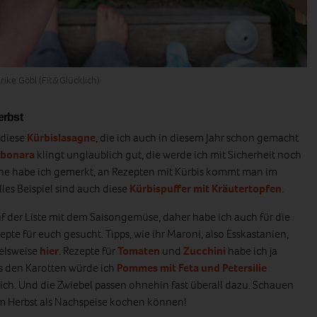
rike Göbl (Fit&Glücklich)
erbst
 diese
Kürbislasagne
, die ich auch in diesem Jahr schon gemacht
rbonara
klingt unglaublich gut, die werde ich mit Sicherheit noch
che habe ich gemerkt, an Rezepten mit Kürbis kommt man im
lles Beispiel sind auch diese
Kürbispuffer mit Kräutertopfen
.
uf der Liste mit dem Saisongemüse, daher habe ich auch für die
pte für euch gesucht. Tipps, wie ihr Maroni, also Esskastanien,
pielsweise
hier
. Rezepte für
Tomaten
und
Zucchini
habe ich ja
s den Karotten würde ich
Pommes mit Feta und Petersilie
lich. Und die Zwiebel passen ohnehin fast überall dazu. Schauen
 im Herbst als Nachspeise kochen können!