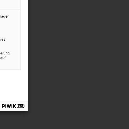
anager
res
ierung
 auf