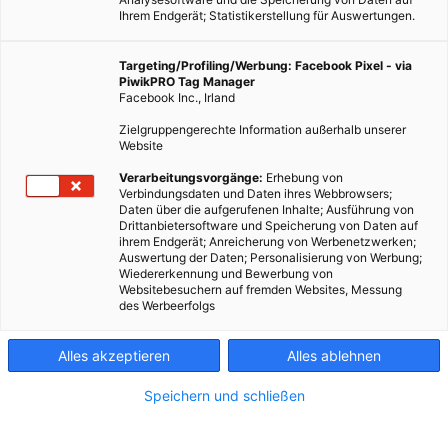
Ihrem Endgerät; Statistikerstellung für Auswertungen.
Targeting/Profiling/Werbung: Facebook Pixel - via
PiwikPRO Tag Manager
Facebook Inc., Irland
Zielgruppengerechte Information außerhalb unserer
Website
Verarbeitungsvorgänge:
Erhebung von
Verbindungsdaten und Daten ihres Webbrowsers;
Daten über die aufgerufenen Inhalte; Ausführung von
Dieser Artikel wurde am 26. März 2011 veröffentlicht und ist
Drittanbietersoftware und Speicherung von Daten auf
ihrem Endgerät; Anreicherung von Werbenetzwerken;
möglicherweise nicht mehr aktuell!Unter einer
Auswertung der Daten; Personalisierung von Werbung;
Sollbruchstelle versteht man ein Element, welches im
Wiedererkennung und Bewerbung von
Websitebesuchern auf fremden Websites, Messung
Schadens- oder Überlastungsfall gezielt und vorhersagbar
des Werbeerfolgs
versagt. Das…
Alles akzeptieren
Alles ablehnen
Dieser Artikel wurde am 26. März 2011 veröffentlicht
und ist möglicherweise nicht mehr aktuell!
Speichern und schließen
Unter einer Sollbruchstelle versteht man ein Element,