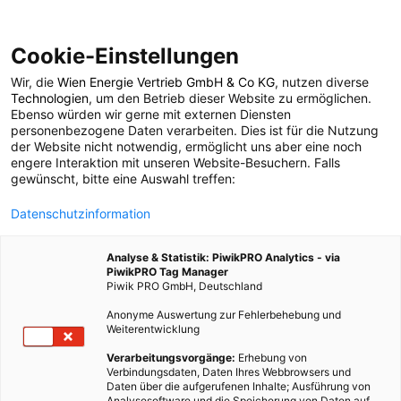
Cookie-Einstellungen
Wir, die
Wien Energie Vertrieb GmbH & Co KG
, nutzen diverse
LEBEN
Technologien
, um den Betrieb dieser Website zu ermöglichen.
Ebenso würden wir gerne mit externen Diensten
Sollbruchstellen:
personenbezogene Daten verarbeiten. Dies ist für die Nutzung
der Website nicht notwendig, ermöglicht uns aber eine noch
engere Interaktion mit unseren Website-Besuchern. Falls
Produktion für die
gewünscht, bitte eine Auswahl treffen:
Datenschutzinformation
Halde
Analyse & Statistik: PiwikPRO Analytics - via
PiwikPRO Tag Manager
26. MÄRZ 2011
2 MINUTEN LESEZEIT
Piwik PRO GmbH, Deutschland
Anonyme Auswertung zur Fehlerbehebung und
Weiterentwicklung
Verarbeitungsvorgänge:
Erhebung von
Verbindungsdaten, Daten Ihres Webbrowsers und
Daten über die aufgerufenen Inhalte; Ausführung von
Analysesoftware und die Speicherung von Daten auf