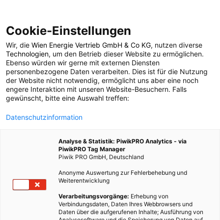
Cookie-Einstellungen
Wir, die
Wien Energie Vertrieb GmbH & Co KG
, nutzen diverse
ENERGIEPOLITIK
Technologien
, um den Betrieb dieser Website zu ermöglichen.
Ebenso würden wir gerne mit externen Diensten
Symbiose von
personenbezogene Daten verarbeiten. Dies ist für die Nutzung
der Website nicht notwendig, ermöglicht uns aber eine noch
engere Interaktion mit unseren Website-Besuchern. Falls
Windrädern und
gewünscht, bitte eine Auswahl treffen:
Datenschutzinformation
Nutzpflanzen
Analyse & Statistik: PiwikPRO Analytics - via
PiwikPRO Tag Manager
16. FEBRUAR 2017
2 MINUTEN LESEZEIT
Piwik PRO GmbH, Deutschland
Anonyme Auswertung zur Fehlerbehebung und
Weiterentwicklung
Verarbeitungsvorgänge:
Erhebung von
Verbindungsdaten, Daten Ihres Webbrowsers und
Daten über die aufgerufenen Inhalte; Ausführung von
Analysesoftware und die Speicherung von Daten auf