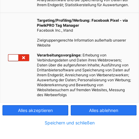
Ihrem Endgerät; Statistikerstellung für Auswertungen.
Targeting/Profiling/Werbung: Facebook Pixel - via
PiwikPRO Tag Manager
Facebook Inc., Irland
Zielgruppengerechte Information außerhalb unserer
Website
Verarbeitungsvorgänge:
Erhebung von
Verbindungsdaten und Daten ihres Webbrowsers;
Daten über die aufgerufenen Inhalte; Ausführung von
Drittanbietersoftware und Speicherung von Daten auf
ihrem Endgerät; Anreicherung von Werbenetzwerken;
Forscher haben Hinweise darauf gefunden, dass Windräder
Auswertung der Daten; Personalisierung von Werbung;
Wiedererkennung und Bewerbung von
das Wachstum von Nutzpflanzen positiv beeinflussen.
Websitebesuchern auf fremden Websites, Messung
des Werbeerfolgs
Dieser Artikel wurde am 16. Februar 2017 veröffentlicht
und ist möglicherweise nicht mehr aktuell!
Alles akzeptieren
Alles ablehnen
An der Iowa State University wurde eine
Speichern und schließen
Untersuchung
durchgeführt, deren Ergebnisse darauf
hindeuten, dass Windräder einen wachstumsfördernden