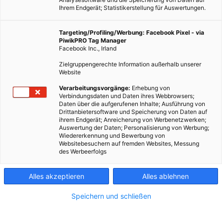
Ihrem Endgerät; Statistikerstellung für Auswertungen.
Targeting/Profiling/Werbung: Facebook Pixel - via
PiwikPRO Tag Manager
LEBEN
Facebook Inc., Irland
Green Jobs: Ressourcenmanagement
Zielgruppengerechte Information außerhalb unserer
Website
16. AUGUST 2013
VON
ENERGIELEBEN REDAKTION
Verarbeitungsvorgänge:
Erhebung von
Green Jobs. Arbeiten für Nachhaltigkeit, Umweltschutz und
Verbindungsdaten und Daten ihres Webbrowsers;
Energiewende. Energieleben.at stellt die Zukunftssparte in
Daten über die aufgerufenen Inhalte; Ausführung von
Drittanbietersoftware und Speicherung von Daten auf
einer Videoserie im Detail vor. Heute: Ressourcenmanager und
ihrem Endgerät; Anreicherung von Werbenetzwerken;
Ressourcenmanagerinnen – was sie sind, was sie tun, und wie
Auswertung der Daten; Personalisierung von Werbung;
Wiedererkennung und Bewerbung von
man dazu kommt.
Websitebesuchern auf fremden Websites, Messung
des Werbeerfolgs
BEITRAG ANSEHEN
Alles akzeptieren
Alles ablehnen
TEILEN
Speichern und schließen