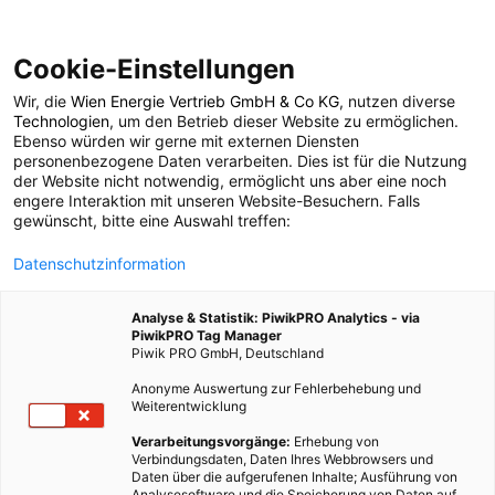
Cookie-Einstellungen
Wir, die
Wien Energie Vertrieb GmbH & Co KG
, nutzen diverse
POSTS BY TAG
Technologien
, um den Betrieb dieser Website zu ermöglichen.
Ebenso würden wir gerne mit externen Diensten
Beschäftigungsideen
personenbezogene Daten verarbeiten. Dies ist für die Nutzung
der Website nicht notwendig, ermöglicht uns aber eine noch
engere Interaktion mit unseren Website-Besuchern. Falls
für kinder
gewünscht, bitte eine Auswahl treffen:
Datenschutzinformation
4 BEITRÄGE
Analyse & Statistik: PiwikPRO Analytics - via
PiwikPRO Tag Manager
Piwik PRO GmbH, Deutschland
Anonyme Auswertung zur Fehlerbehebung und
Weiterentwicklung
Verarbeitungsvorgänge:
Erhebung von
Verbindungsdaten, Daten Ihres Webbrowsers und
Daten über die aufgerufenen Inhalte; Ausführung von
Analysesoftware und die Speicherung von Daten auf