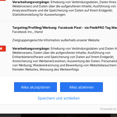
Verarbeitungsvorgänge:
Erhebung von Verbindungsdaten, Daten Ihres
LEBEN
Webbrowsers und Daten über die aufgerufenen Inhalte; Ausführung von
Analysesoftware und die Speicherung von Daten auf Ihrem Endgerät;
So vermeidet man Mikroplastik beim
Statistikerstellung für Auswertungen.
Einkaufen
Targeting/Profiling/Werbung: Facebook Pixel - via PiwikPRO Tag M
9. JULI 2018
VON
LAUREL KOENIGER
Facebook Inc., Irland
Mikroplastik- mittlerweile hat wahrscheinlich fast jeder
Zielgruppengerechte Information außerhalb unserer Website
g
davon gehört. Es sind winzig kleine Plastikteile, die in
Verarbeitungsvorgänge:
Erhebung von Verbindungsdaten und Daten ih
unglaublich viel Kosmetika vorkommen. Mikroplastik
Webbrowsers; Daten über die aufgerufenen Inhalte; Ausführung von
Drittanbietersoftware und Speicherung von Daten auf ihrem Endgerät;
ist aber nicht nur in fester Form vorhanden, sondern
Anreicherung von Werbenetzwerken; Auswertung der Daten; Personalis
eben
wird…
von Werbung; Wiedererkennung und Bewerbung von Websitebesuchern
fremden Websites, Messung des Werbeerfolgs
BEITRAG ANSEHEN
Alles akzeptieren
Alles ablehnen
TEILEN
Speichern und schließen
Powered by