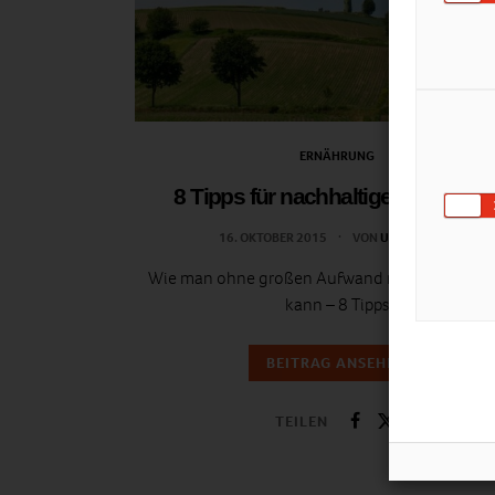
ERNÄHRUNG
8 Tipps für nachhaltige Ernährun
16. OKTOBER 2015
VON
ULRIKE GÖBL
Wie man ohne großen Aufwand nachhaltiger l
kann – 8 Tipps
BEITRAG ANSEHEN
TEILEN