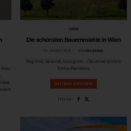
LEBEN
h
Die schönsten Bauernmärkte in Wien
13. AUGUST 2018
VON
LISA RADDA
Regional, saisonal, biologisch – Das etwas andere
 links
Einkaufserlebnis
,
 Käse
BEITRAG ANSEHEN
andert
TEILEN