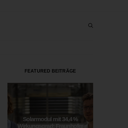
FEATURED BEITRÄGE
Solarmodul mit 34,4 %
LOOP
Wirkungsgrad: Fraunhofer
München