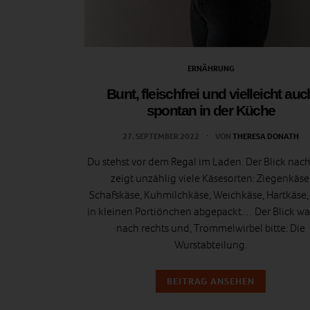
ERNÄHRUNG
Bunt, fleischfrei und vielleicht auc
spontan in der Küche
27. SEPTEMBER 2022
VON
THERESA DONATH
Du stehst vor dem Regal im Laden. Der Blick nach
zeigt unzählig viele Käsesorten: Ziegenkäse
Schafskäse, Kuhmilchkäse, Weichkäse, Hartkäse,
in kleinen Portiönchen abgepackt… Der Blick w
nach rechts und, Trommelwirbel bitte: Die
Wurstabteilung.
BEITRAG ANSEHEN