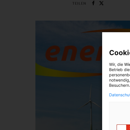
TEILEN
Cooki
Wir, die
Wi
Betrieb di
personenbe
notwendig,
Besuchern.
Datenschut