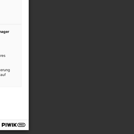
anager
res
ierung
 auf