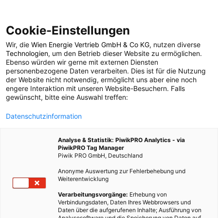
Cookie-Einstellungen
Wir, die
Wien Energie Vertrieb GmbH & Co KG
, nutzen diverse
POSTS BY TAG
Technologien
, um den Betrieb dieser Website zu ermöglichen.
Ebenso würden wir gerne mit externen Diensten
BioBella
personenbezogene Daten verarbeiten. Dies ist für die Nutzung
der Website nicht notwendig, ermöglicht uns aber eine noch
engere Interaktion mit unseren Website-Besuchern. Falls
gewünscht, bitte eine Auswahl treffen:
259 BEITRÄGE
Datenschutzinformation
Analyse & Statistik: PiwikPRO Analytics - via
PiwikPRO Tag Manager
Piwik PRO GmbH, Deutschland
Anonyme Auswertung zur Fehlerbehebung und
Weiterentwicklung
Verarbeitungsvorgänge:
Erhebung von
Verbindungsdaten, Daten Ihres Webbrowsers und
Daten über die aufgerufenen Inhalte; Ausführung von
Analysesoftware und die Speicherung von Daten auf