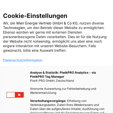
Cookie-Einstellungen
Wir, die
Wien Energie Vertrieb GmbH & Co KG
, nutzen diverse
ERNÄHRUNG
Technologien
, um den Betrieb dieser Website zu ermöglichen.
Ebenso würden wir gerne mit externen Diensten
Kein Ende der Dioxin-
personenbezogene Daten verarbeiten. Dies ist für die Nutzung
der Website nicht notwendig, ermöglicht uns aber eine noch
engere Interaktion mit unseren Website-Besuchern. Falls
Skandale in Sicht
gewünscht, bitte eine Auswahl treffen:
Datenschutzinformation
9. FEBRUAR 2011
4 MINUTEN LESEZEIT
Analyse & Statistik: PiwikPRO Analytics - via
PiwikPRO Tag Manager
Piwik PRO GmbH, Deutschland
Anonyme Auswertung zur Fehlerbehebung und
Weiterentwicklung
Verarbeitungsvorgänge:
Erhebung von
Verbindungsdaten, Daten Ihres Webbrowsers und
Daten über die aufgerufenen Inhalte; Ausführung von
Analysesoftware und die Speicherung von Daten auf