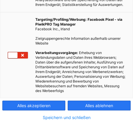
Ihrem Endgerät; Statistikerstellung für Auswertungen.
Targeting/Profiling/Werbung: Facebook Pixel - via
PiwikPRO Tag Manager
Facebook Inc., Irland
Zielgruppengerechte Information außerhalb unserer
Website
Verarbeitungsvorgänge:
Erhebung von
Verbindungsdaten und Daten ihres Webbrowsers;
Daten über die aufgerufenen Inhalte; Ausführung von
Drittanbietersoftware und Speicherung von Daten auf
Dieser Artikel wurde am 9. Februar 2011 veröffentlicht und
ihrem Endgerät; Anreicherung von Werbenetzwerken;
ist möglicherweise nicht mehr aktuell!Nach 1998, 1999,
Auswertung der Daten; Personalisierung von Werbung;
Wiedererkennung und Bewerbung von
2003, 2005 und 2010 gibt es nun Anfang 2011 den
Websitebesuchern auf fremden Websites, Messung
SECHSTEN Dioxinskandal in Deutschland.…
des Werbeerfolgs
Alles akzeptieren
Alles ablehnen
Dieser Artikel wurde am 9. Februar 2011 veröffentlicht
und ist möglicherweise nicht mehr aktuell!
Speichern und schließen
Nach 1998, 1999, 2003, 2005 und 2010 gibt es nun Anfang
2011 den SECHSTEN Dioxinskandal in Deutschland. Aber