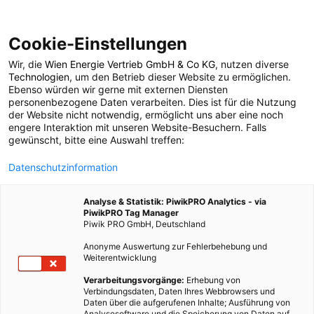
Cookie-Einstellungen
Wir, die
Wien Energie Vertrieb GmbH & Co KG
, nutzen diverse
ERNÄHRUNG
Technologien
, um den Betrieb dieser Website zu ermöglichen.
Ebenso würden wir gerne mit externen Diensten
Wie viel Uran nehmen
personenbezogene Daten verarbeiten. Dies ist für die Nutzung
der Website nicht notwendig, ermöglicht uns aber eine noch
engere Interaktion mit unseren Website-Besuchern. Falls
wir ungewollt zu uns?
gewünscht, bitte eine Auswahl treffen:
Datenschutzinformation
1. MÄRZ 2011
3 MINUTEN LESEZEIT
Analyse & Statistik: PiwikPRO Analytics - via
PiwikPRO Tag Manager
Piwik PRO GmbH, Deutschland
Anonyme Auswertung zur Fehlerbehebung und
Weiterentwicklung
Verarbeitungsvorgänge:
Erhebung von
Verbindungsdaten, Daten Ihres Webbrowsers und
Daten über die aufgerufenen Inhalte; Ausführung von
Analysesoftware und die Speicherung von Daten auf