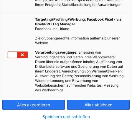
Ihrem Endgerät; Statistikerstellung für Auswertungen.
Targeting/Profiling/Werbung: Facebook Pixel - via
PiwikPRO Tag Manager
Facebook Inc., Irland
Zielgruppengerechte Information außerhalb unserer
Website
Dieser Artikel wurde am 1. März 2011 veröffentlicht und ist
Verarbeitungsvorgänge:
Erhebung von
Verbindungsdaten und Daten ihres Webbrowsers;
möglicherweise nicht mehr aktuell!Uran ist
Daten über die aufgerufenen Inhalte; Ausführung von
ein gesundheitsschädliches Schwermetall und jeder, der
Drittanbietersoftware und Speicherung von Daten auf
ihrem Endgerät; Anreicherung von Werbenetzwerken;
Leitungs- oder auch Mineralwasser trinkt sollte sich darüber
Auswertung der Daten; Personalisierung von Werbung;
Gedanken machen.…
Wiedererkennung und Bewerbung von
Websitebesuchern auf fremden Websites, Messung
des Werbeerfolgs
Dieser Artikel wurde am 1. März 2011 veröffentlicht
und ist möglicherweise nicht mehr aktuell!
Alles akzeptieren
Alles ablehnen
Uran
ist ein
gesundheitsschädliches Schwermetall
und jeder,
Speichern und schließen
der Leitungs- oder auch Mineralwasser trinkt sollte sich
darüber Gedanken machen.