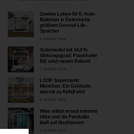
Zweites Leben für E-Auto-
Batterien in Österreichs
1
größtem Second-Life-
Speicher
8. AUGUST 2026
Solarmodul mit 34,4 %
Wirkungsgrad: Fraunhofer
2
ISE setzt neuen Rekord
7. AUGUST 2026
LOOP Supermarkt
München: Ein Gebäude,
3
das nie zu Abfall wird
6. AUGUST 2026
Wien erlebt erneut extreme
Hitze und die Fernkälte
4
läuft auf Hochtouren
5. AUGUST 2026