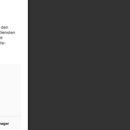
 den
Diensten
ht
te-
anager