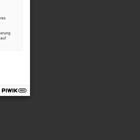
res
ierung
 auf