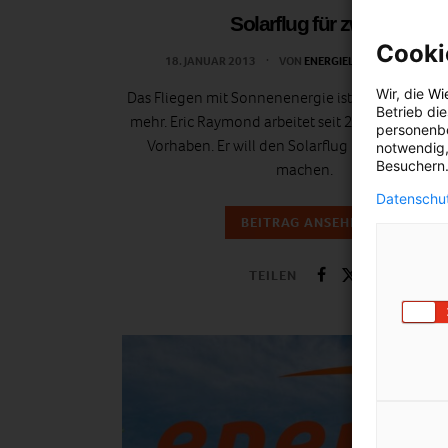
Solarflug für zwei
Cooki
18. JANUAR 2013
VON
ENERGIELEBEN REDAKTION
Wir, die
Wi
Das Fliegen mit Sonnenenergie ist längst keine 
Betrieb di
mehr. Eric Raymond arbeitet seit 20 Jahren an d
personenbe
Vorhaben. Er will den Solarflug nun doppelsit
notwendig,
Besuchern.
machen.
Datenschut
BEITRAG ANSEHEN
TEILEN