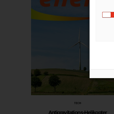
TECH
Antigravitations-Helikopter