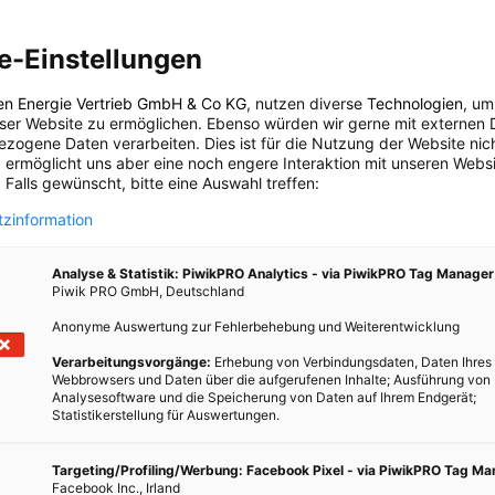
e-Einstellungen
TECH
Ultraleichtes Wasser­­flug­­zeug mit
en Energie Vertrieb GmbH & Co KG
, nutzen diverse
Technologien
, um
Utopie
eser Website zu ermöglichen. Ebenso würden wir gerne mit externen 
Elektromotor
iesem
zogene Daten verarbeiten. Dies ist für die Nutzung der Website nic
zig
 ermöglicht uns aber eine noch engere Interaktion mit unseren Websi
10. OKTOBER 2012
VON
ENERGIELEBEN REDAKTION
 Falls gewünscht, bitte eine Auswahl treffen:
Ist es ein Jet Ski? Ist es ein Flugzeug? FlyNano ist beides.
zinformation
Es ist das neueste superleichte fliegende Boot, ein
elektrisch betriebener Jet Ski, der abhebt.
Analyse & Statistik: PiwikPRO Analytics - via PiwikPRO Tag Manager
Piwik PRO GmbH, Deutschland
BEITRAG ANSEHEN
Anonyme Auswertung zur Fehlerbehebung und Weiterentwicklung
Verarbeitungsvorgänge:
Erhebung von Verbindungsdaten, Daten Ihres
Webbrowsers und Daten über die aufgerufenen Inhalte; Ausführung von
TEILEN
Analysesoftware und die Speicherung von Daten auf Ihrem Endgerät;
Statistikerstellung für Auswertungen.
Targeting/Profiling/Werbung: Facebook Pixel - via PiwikPRO Tag M
Facebook Inc., Irland