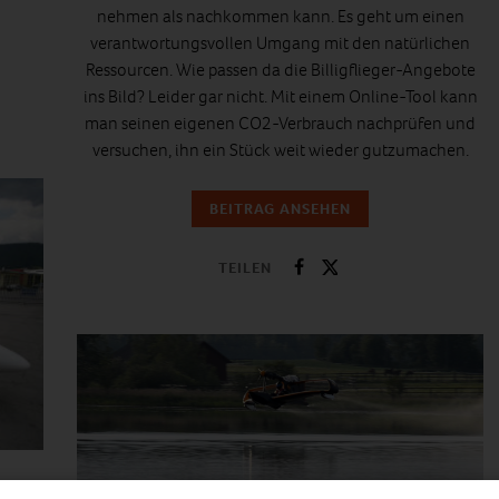
nehmen als nachkommen kann. Es geht um einen
verantwortungsvollen Umgang mit den natürlichen
Ressourcen. Wie passen da die Billigflieger-Angebote
ins Bild? Leider gar nicht. Mit einem Online-Tool kann
man seinen eigenen CO2-Verbrauch nachprüfen und
versuchen, ihn ein Stück weit wieder gutzumachen.
BEITRAG ANSEHEN
TEILEN