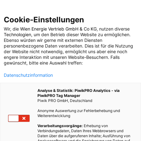
Cookie-Einstellungen
Wir, die
Wien Energie Vertrieb GmbH & Co KG
, nutzen diverse
POSTS BY TAG
Technologien
, um den Betrieb dieser Website zu ermöglichen.
Ebenso würden wir gerne mit externen Diensten
Mineralwasser
personenbezogene Daten verarbeiten. Dies ist für die Nutzung
der Website nicht notwendig, ermöglicht uns aber eine noch
engere Interaktion mit unseren Website-Besuchern. Falls
gewünscht, bitte eine Auswahl treffen:
4 BEITRÄGE
Datenschutzinformation
Analyse & Statistik: PiwikPRO Analytics - via
PiwikPRO Tag Manager
Piwik PRO GmbH, Deutschland
Anonyme Auswertung zur Fehlerbehebung und
Weiterentwicklung
Verarbeitungsvorgänge:
Erhebung von
Verbindungsdaten, Daten Ihres Webbrowsers und
Daten über die aufgerufenen Inhalte; Ausführung von
Analysesoftware und die Speicherung von Daten auf