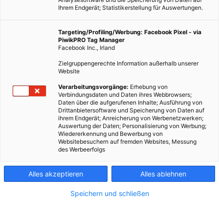
Ihrem Endgerät; Statistikerstellung für Auswertungen.
Targeting/Profiling/Werbung: Facebook Pixel - via
PiwikPRO Tag Manager
Facebook Inc., Irland
Zielgruppengerechte Information außerhalb unserer
Website
Verarbeitungsvorgänge:
Erhebung von
Verbindungsdaten und Daten ihres Webbrowsers;
Daten über die aufgerufenen Inhalte; Ausführung von
Dieser Artikel wurde am 13. Juli 2011 veröffentlicht und ist
Drittanbietersoftware und Speicherung von Daten auf
ihrem Endgerät; Anreicherung von Werbenetzwerken;
möglicherweise nicht mehr aktuell!Die Hitze treibt allen
Auswertung der Daten; Personalisierung von Werbung;
Schweißperlen auf die Stirn: Der Sommer erreicht
Wiedererkennung und Bewerbung von
Websitebesuchern auf fremden Websites, Messung
augenblicklich seine Höchsttemperaturen. Kaum jemand
des Werbeerfolgs
will…
Alles akzeptieren
Alles ablehnen
Dieser Artikel wurde am 13. Juli 2011 veröffentlicht
und ist möglicherweise nicht mehr aktuell!
Speichern und schließen
Die Hitze treibt allen Schweißperlen auf die Stirn: Der Sommer