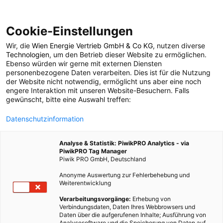
Cookie-Einstellungen
Wir, die
Wien Energie Vertrieb GmbH & Co KG
, nutzen diverse
LEBEN
Technologien
, um den Betrieb dieser Website zu ermöglichen.
Ebenso würden wir gerne mit externen Diensten
Limonaden und Co:
personenbezogene Daten verarbeiten. Dies ist für die Nutzung
der Website nicht notwendig, ermöglicht uns aber eine noch
engere Interaktion mit unseren Website-Besuchern. Falls
Brandstifter statt
gewünscht, bitte eine Auswahl treffen:
Datenschutzinformation
Durstlöscher!
Analyse & Statistik: PiwikPRO Analytics - via
PiwikPRO Tag Manager
13. JULI 2011
2 MINUTEN LESEZEIT
Piwik PRO GmbH, Deutschland
Anonyme Auswertung zur Fehlerbehebung und
Weiterentwicklung
Verarbeitungsvorgänge:
Erhebung von
Verbindungsdaten, Daten Ihres Webbrowsers und
Daten über die aufgerufenen Inhalte; Ausführung von
Analysesoftware und die Speicherung von Daten auf