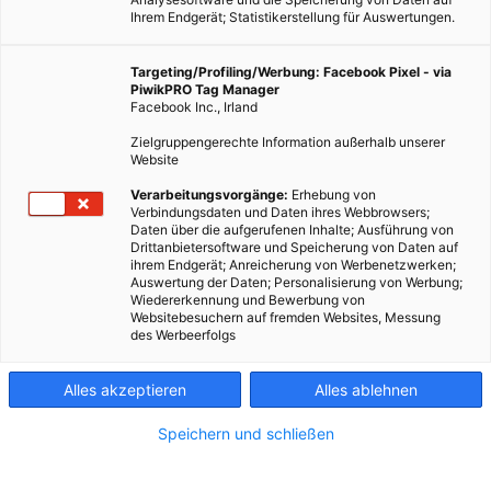
Ihrem Endgerät; Statistikerstellung für Auswertungen.
Targeting/Profiling/Werbung: Facebook Pixel - via
PiwikPRO Tag Manager
Facebook Inc., Irland
Zielgruppengerechte Information außerhalb unserer
Website
Verarbeitungsvorgänge:
Erhebung von
Verbindungsdaten und Daten ihres Webbrowsers;
Daten über die aufgerufenen Inhalte; Ausführung von
Drittanbietersoftware und Speicherung von Daten auf
ihrem Endgerät; Anreicherung von Werbenetzwerken;
Auswertung der Daten; Personalisierung von Werbung;
Wiedererkennung und Bewerbung von
Websitebesuchern auf fremden Websites, Messung
Kühlere LED-Leuchten führen zu einer spektralen
des Werbeerfolgs
Verschiebung hin zu blauem Licht . Laut einer Studie erhöht
dieser Trend das Risiko schädlicher Auswirkungen auf
Alles akzeptieren
Alles ablehnen
Ökosysteme erheblich. Die Lösung ist sehr einfach.
Speichern und schließen
Dieser Artikel wurde am 7. Februar 2024 veröffentlicht
und ist möglicherweise nicht mehr aktuell!