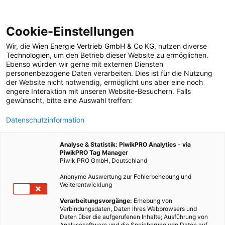
Cookie-Einstellungen
Wir, die
Wien Energie Vertrieb GmbH & Co KG
, nutzen diverse
ENERGIEPOLITIK
Technologien
, um den Betrieb dieser Website zu ermöglichen.
Ebenso würden wir gerne mit externen Diensten
Lichtverschmutzung
personenbezogene Daten verarbeiten. Dies ist für die Nutzung
der Website nicht notwendig, ermöglicht uns aber eine noch
engere Interaktion mit unseren Website-Besuchern. Falls
durch
gewünscht, bitte eine Auswahl treffen:
Datenschutzinformation
Straßenbeleuchtung
Analyse & Statistik: PiwikPRO Analytics - via
PiwikPRO Tag Manager
11. NOVEMBER 2015
3 MINUTEN LESEZEIT
Piwik PRO GmbH, Deutschland
Anonyme Auswertung zur Fehlerbehebung und
Weiterentwicklung
Verarbeitungsvorgänge:
Erhebung von
Verbindungsdaten, Daten Ihres Webbrowsers und
Daten über die aufgerufenen Inhalte; Ausführung von
Analysesoftware und die Speicherung von Daten auf