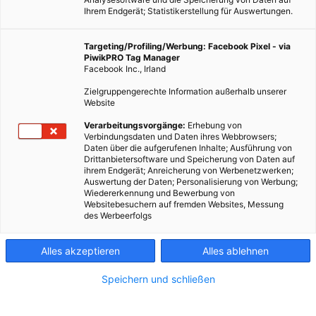
Ihrem Endgerät; Statistikerstellung für Auswertungen.
Targeting/Profiling/Werbung: Facebook Pixel - via
PiwikPRO Tag Manager
Facebook Inc., Irland
Zielgruppengerechte Information außerhalb unserer
Website
Verarbeitungsvorgänge:
Erhebung von
Verbindungsdaten und Daten ihres Webbrowsers;
Daten über die aufgerufenen Inhalte; Ausführung von
Drittanbietersoftware und Speicherung von Daten auf
ihrem Endgerät; Anreicherung von Werbenetzwerken;
Brauchen wir in der Nacht wirklich voll ausgeleuchtete
Auswertung der Daten; Personalisierung von Werbung;
Wiedererkennung und Bewerbung von
Straßen?
Websitebesuchern auf fremden Websites, Messung
des Werbeerfolgs
Dieser Artikel wurde am 11. November 2015 veröffentlicht
und ist möglicherweise nicht mehr aktuell!
Alles akzeptieren
Alles ablehnen
Unsere Städte sind hell erleuchtet, jeden Abend, jede Nacht.
Speichern und schließen
Straßenbeleuchtung gibt uns ein Gefühl der Sicherheit. Sobald
wir durch dunkle unbeleuchtete Gassen gehen, drehen wir uns