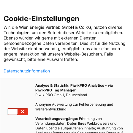
Cookie-Einstellungen
Wir, die
Wien Energie Vertrieb GmbH & Co KG
, nutzen diverse
TECH
MOBILITÄT
Technologien
, um den Betrieb dieser Website zu ermöglichen.
Ebenso würden wir gerne mit externen Diensten
Eine Insolvenz von VW
personenbezogene Daten verarbeiten. Dies ist für die Nutzung
der Website nicht notwendig, ermöglicht uns aber eine noch
engere Interaktion mit unseren Website-Besuchern. Falls
wäre eine echte
gewünscht, bitte eine Auswahl treffen:
Datenschutzinformation
Chance für die Zukunft
Analyse & Statistik: PiwikPRO Analytics - via
PiwikPRO Tag Manager
11. NOVEMBER 2015
4 MINUTEN LESEZEIT
Piwik PRO GmbH, Deutschland
Anonyme Auswertung zur Fehlerbehebung und
Weiterentwicklung
Verarbeitungsvorgänge:
Erhebung von
Verbindungsdaten, Daten Ihres Webbrowsers und
Daten über die aufgerufenen Inhalte; Ausführung von
Analysesoftware und die Speicherung von Daten auf