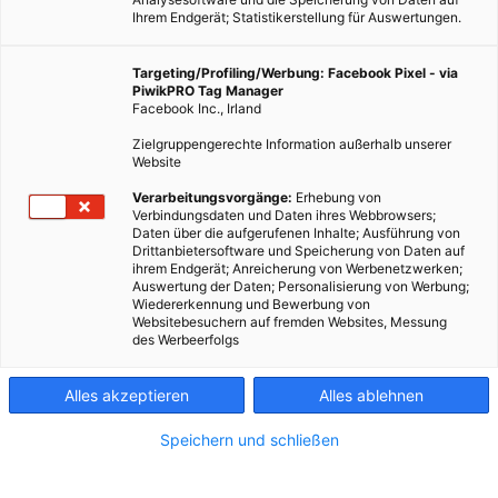
Ihrem Endgerät; Statistikerstellung für Auswertungen.
Targeting/Profiling/Werbung: Facebook Pixel - via
PiwikPRO Tag Manager
Facebook Inc., Irland
Zielgruppengerechte Information außerhalb unserer
Website
Verarbeitungsvorgänge:
Erhebung von
Verbindungsdaten und Daten ihres Webbrowsers;
Daten über die aufgerufenen Inhalte; Ausführung von
Drittanbietersoftware und Speicherung von Daten auf
ihrem Endgerät; Anreicherung von Werbenetzwerken;
Die VW-Krise eröffnet die Möglichkeit vernünftige
Auswertung der Daten; Personalisierung von Werbung;
Wiedererkennung und Bewerbung von
Automobile für eine nachhaltige Zukunft zu bauen.
Websitebesuchern auf fremden Websites, Messung
des Werbeerfolgs
Dieser Artikel wurde am 11. November 2015 veröffentlicht
und ist möglicherweise nicht mehr aktuell!
Alles akzeptieren
Alles ablehnen
In den Krisen liegen die Chancen für einen Wandel, die
Speichern und schließen
eigentlich angestrebte, jedoch bisher nicht ernsthaft in Angriff
genommene Transformation, die ja sogar die deutsche