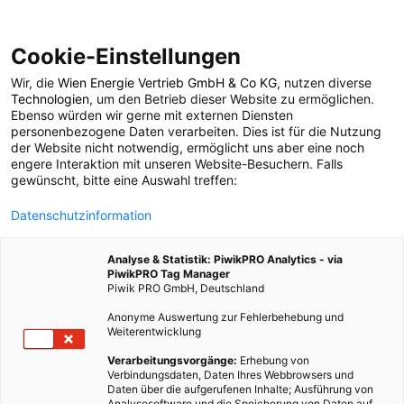
Cookie-Einstellungen
Wir, die
Wien Energie Vertrieb GmbH & Co KG
, nutzen diverse
POSTS BY TAG
Technologien
, um den Betrieb dieser Website zu ermöglichen.
Ebenso würden wir gerne mit externen Diensten
Lichtverschmutzung
personenbezogene Daten verarbeiten. Dies ist für die Nutzung
der Website nicht notwendig, ermöglicht uns aber eine noch
engere Interaktion mit unseren Website-Besuchern. Falls
gewünscht, bitte eine Auswahl treffen:
10 BEITRÄGE
Datenschutzinformation
Analyse & Statistik: PiwikPRO Analytics - via
PiwikPRO Tag Manager
Piwik PRO GmbH, Deutschland
Anonyme Auswertung zur Fehlerbehebung und
Weiterentwicklung
Verarbeitungsvorgänge:
Erhebung von
Verbindungsdaten, Daten Ihres Webbrowsers und
Daten über die aufgerufenen Inhalte; Ausführung von
Analysesoftware und die Speicherung von Daten auf