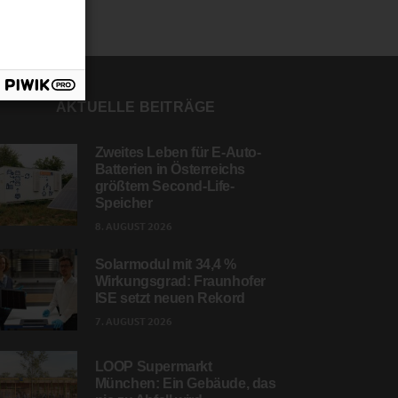
AKTUELLE BEITRÄGE
Zweites Leben für E-Auto-
Batterien in Österreichs
größtem Second-Life-
Speicher
8. AUGUST 2026
Solarmodul mit 34,4 %
Wirkungsgrad: Fraunhofer
ISE setzt neuen Rekord
7. AUGUST 2026
LOOP Supermarkt
München: Ein Gebäude, das