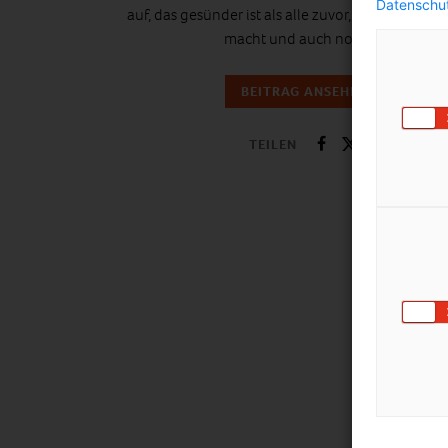
Datenschut
auf, das gesünder ist als alle zuvor, jünger und s
macht und auch noch…
BEITRAG ANSEHEN
TEILEN