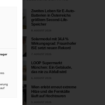
Zweites Leben für E-Auto-
Batterien in Österreichs
1
größtem Second-Life-
Speicher
8. AUGUST 2026
Solarmodul mit 34,4 %
Wirkungsgrad: Fraunhofer
2
ISE setzt neuen Rekord
7. AUGUST 2026
anager
LOOP Supermarkt
München: Ein Gebäude,
3
das nie zu Abfall wird
res
6. AUGUST 2026
ierung
Wien erlebt erneut extreme
 auf
Hitze und die Fernkälte
4
läuft auf Hochtouren
5. AUGUST 2026