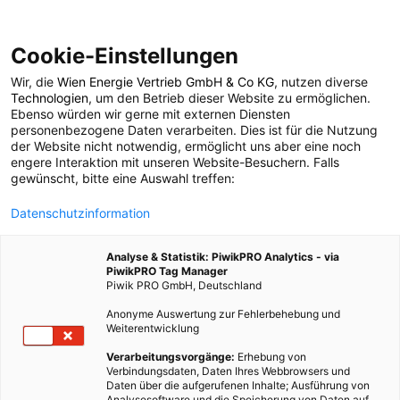
Cookie-Einstellungen
Wir, die
Wien Energie Vertrieb GmbH & Co KG
, nutzen diverse
POSTS BY TAG
Technologien
, um den Betrieb dieser Website zu ermöglichen.
Ebenso würden wir gerne mit externen Diensten
Treibhausgasemission
personenbezogene Daten verarbeiten. Dies ist für die Nutzung
der Website nicht notwendig, ermöglicht uns aber eine noch
engere Interaktion mit unseren Website-Besuchern. Falls
gewünscht, bitte eine Auswahl treffen:
8 BEITRÄGE
Datenschutzinformation
Analyse & Statistik: PiwikPRO Analytics - via
PiwikPRO Tag Manager
Piwik PRO GmbH, Deutschland
Anonyme Auswertung zur Fehlerbehebung und
Weiterentwicklung
Verarbeitungsvorgänge:
Erhebung von
Verbindungsdaten, Daten Ihres Webbrowsers und
Daten über die aufgerufenen Inhalte; Ausführung von
Analysesoftware und die Speicherung von Daten auf