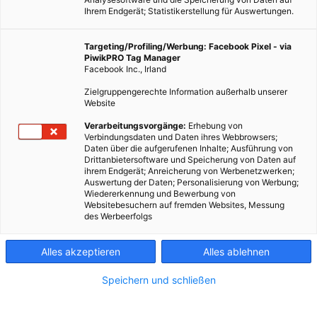
Ihrem Endgerät; Statistikerstellung für Auswertungen.
Targeting/Profiling/Werbung: Facebook Pixel - via
PiwikPRO Tag Manager
Facebook Inc., Irland
Zielgruppengerechte Information außerhalb unserer
Website
Verarbeitungsvorgänge:
Erhebung von
Verbindungsdaten und Daten ihres Webbrowsers;
Daten über die aufgerufenen Inhalte; Ausführung von
Drittanbietersoftware und Speicherung von Daten auf
ihrem Endgerät; Anreicherung von Werbenetzwerken;
Vertical Farming, Fotocredit: https://www.verticalgreen.com.sg
Auswertung der Daten; Personalisierung von Werbung;
Wiedererkennung und Bewerbung von
Websitebesuchern auf fremden Websites, Messung
des Werbeerfolgs
Die traditionelle Landwirtschaft wird vor immer mehr
Probleme gestellt und reicht für die Ernährung der
Alles akzeptieren
Alles ablehnen
wachsenden Weltbevölkerung nicht aus. Kann Vertical
Farming eine Lösung sein?
Speichern und schließen
Dieser Artikel wurde am 30. November 2018 veröffentlicht