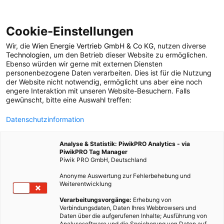
Cookie-Einstellungen
Wir, die
Wien Energie Vertrieb GmbH & Co KG
, nutzen diverse
GARTEN
ERNÄHRUNG
Technologien
, um den Betrieb dieser Website zu ermöglichen.
Ebenso würden wir gerne mit externen Diensten
Vertical Farming –
personenbezogene Daten verarbeiten. Dies ist für die Nutzung
der Website nicht notwendig, ermöglicht uns aber eine noch
engere Interaktion mit unseren Website-Besuchern. Falls
Bodenlose
gewünscht, bitte eine Auswahl treffen:
Datenschutzinformation
Landwirtschaft
Analyse & Statistik: PiwikPRO Analytics - via
PiwikPRO Tag Manager
30. NOVEMBER 2018
4 MINUTEN LESEZEIT
Piwik PRO GmbH, Deutschland
Anonyme Auswertung zur Fehlerbehebung und
Weiterentwicklung
Verarbeitungsvorgänge:
Erhebung von
Verbindungsdaten, Daten Ihres Webbrowsers und
Daten über die aufgerufenen Inhalte; Ausführung von
Analysesoftware und die Speicherung von Daten auf