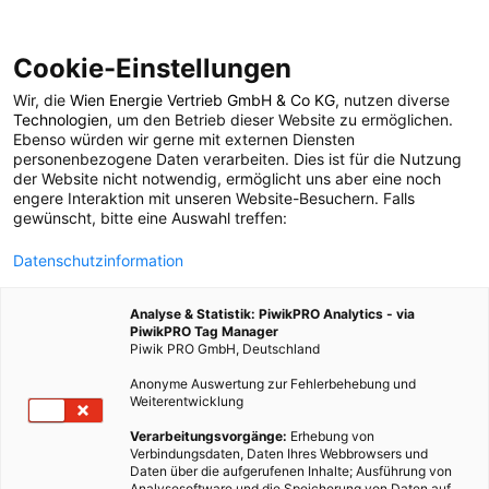
Cookie-Einstellungen
Wir, die
Wien Energie Vertrieb GmbH & Co KG
, nutzen diverse
MOBILITÄT
Technologien
, um den Betrieb dieser Website zu ermöglichen.
Ebenso würden wir gerne mit externen Diensten
10.000 Erdgasautos
personenbezogene Daten verarbeiten. Dies ist für die Nutzung
der Website nicht notwendig, ermöglicht uns aber eine noch
engere Interaktion mit unseren Website-Besuchern. Falls
zugelassen
gewünscht, bitte eine Auswahl treffen:
Datenschutzinformation
27. MAI 2015
2 MINUTEN LESEZEIT
Analyse & Statistik: PiwikPRO Analytics - via
PiwikPRO Tag Manager
Piwik PRO GmbH, Deutschland
Anonyme Auswertung zur Fehlerbehebung und
Weiterentwicklung
Verarbeitungsvorgänge:
Erhebung von
Verbindungsdaten, Daten Ihres Webbrowsers und
Daten über die aufgerufenen Inhalte; Ausführung von
Analysesoftware und die Speicherung von Daten auf