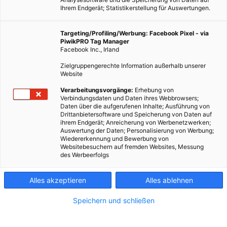
Ihrem Endgerät; Statistikerstellung für Auswertungen.
Targeting/Profiling/Werbung: Facebook Pixel - via
PiwikPRO Tag Manager
Facebook Inc., Irland
Zielgruppengerechte Information außerhalb unserer
Website
Der FGW fordert politische Unterstützung für Erdgasautos.
Verarbeitungsvorgänge:
Erhebung von
Verbindungsdaten und Daten ihres Webbrowsers;
Daten über die aufgerufenen Inhalte; Ausführung von
Dieser Artikel wurde am 27. Mai 2015 veröffentlicht
Drittanbietersoftware und Speicherung von Daten auf
und ist möglicherweise nicht mehr aktuell!
ihrem Endgerät; Anreicherung von Werbenetzwerken;
Auswertung der Daten; Personalisierung von Werbung;
Wiedererkennung und Bewerbung von
Anfang Mai 2015 wurde in Österreich das zehntausendste
Websitebesuchern auf fremden Websites, Messung
des Werbeerfolgs
Erdgasauto neu zum Verkehr zugelassen. Der Aufwärtstrend
der umweltfreundlichen Fahrzeuge könnte jedoch einen
Alles akzeptieren
Alles ablehnen
Dämpfer erleiden. Die Bundesregierung will den NoVA-Bonus
für Gasfahrzeuge von 600 Euro per Jahresende auslaufen
Speichern und schließen
lassen. Der Fachverband der Gas- und
Wärmeversorgungsunternehmungen (FGW) fordert von der