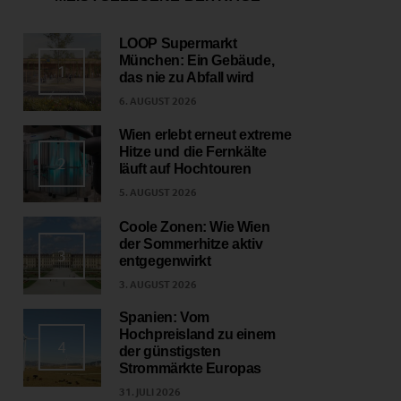
LOOP Supermarkt
München: Ein Gebäude,
1
das nie zu Abfall wird
6. AUGUST 2026
Wien erlebt erneut extreme
Hitze und die Fernkälte
2
läuft auf Hochtouren
5. AUGUST 2026
Coole Zonen: Wie Wien
der Sommerhitze aktiv
3
entgegenwirkt
3. AUGUST 2026
Spanien: Vom
Hochpreisland zu einem
4
der günstigsten
Strommärkte Europas
31. JULI 2026