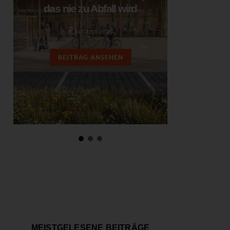
das nie zu Abfall wird
ent
6. AUGUST 2026
3.
BEITRAG ANSEHEN
BEIT
MEISTGELESENE BEITRÄGE