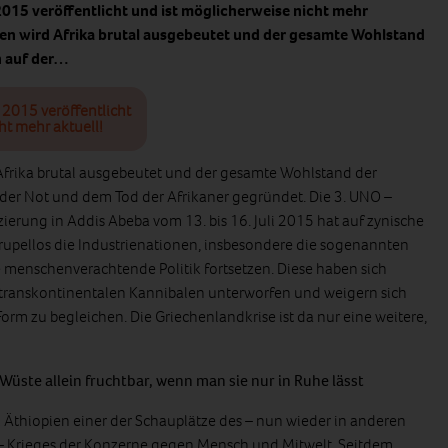
 2015 veröffentlicht und ist möglicherweise nicht mehr
ren wird Afrika brutal ausgebeutet und der gesamte Wohlstand
h auf der…
i 2015 veröffentlicht
ht mehr aktuell!
Afrika brutal ausgebeutet und der gesamte Wohlstand der
der Not und dem Tod der Afrikaner gegründet. Die 3. UNO –
ierung in Addis Abeba vom 13. bis 16. Juli 2015 hat auf zynische
upellos die Industrienationen, insbesondere die sogenannten
 menschenverachtende Politik fortsetzen. Diese haben sich
 transkontinentalen Kannibalen unterworfen und weigern sich
Form zu begleichen. Die Griechenlandkrise ist da nur eine weitere,
üste allein fruchtbar, wenn man sie nur in Ruhe lässt
l Äthiopien einer der Schauplätze des – nun wieder in anderen
– Krieges der Konzerne gegen Mensch und Mitwelt. Seitdem