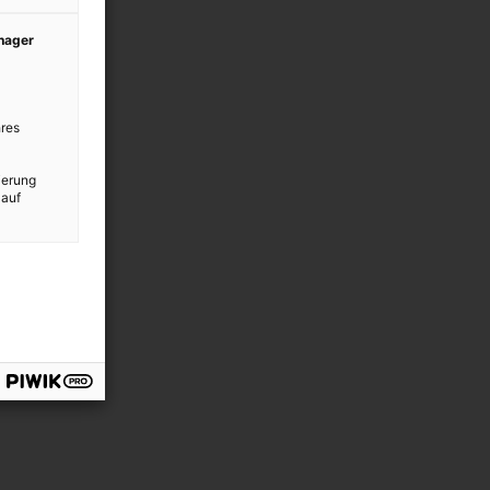
anager
res
ierung
 auf