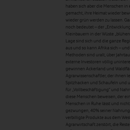
haben sich aber die Menschen in e
gemacht, ihre Heimat wieder be
wieder grün werden zu lassen. Gan
noch bedeutet – der „Entwicklungs
Kleinbauern in der Wüste „blühend
Lage sind sich und die ganze Regi
aus und so kann Afrika sich – und
Methoden sind uralt, über Jahrtau
externe Investoren völlig uninte
gewinnen Ackerland und Waldflä
Agrarwissenschaftler, der ihnen le
Spitzhacken und Schaufeln und u
für „Vollbeschäftigung“ und Nahru
diese Menschen beweisen, der ein
Menschen in Ruhe lässt und nicht
gezwungen, 40% seiner Nahrungsm
verbilligte Produkte aus dem Wes
Agrarwirtschaft zerstört, die Re