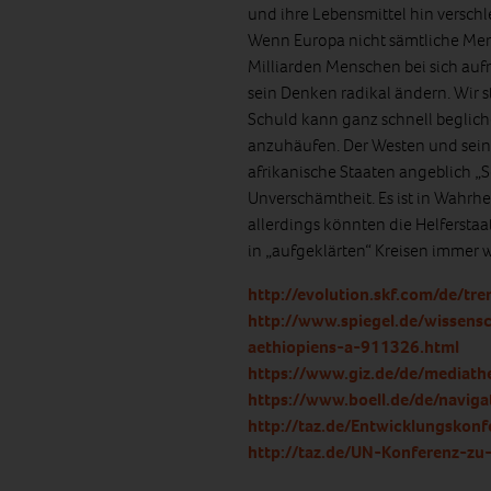
und ihre Lebensmittel hin versch
Wenn Europa nicht sämtliche Mens
Milliarden Menschen bei sich auf
sein Denken radikal ändern. Wir s
Schuld kann ganz schnell beglich
anzuhäufen. Der Westen und seine
afrikanische Staaten angeblich „S
Unverschämtheit. Es ist in Wahrhe
allerdings könnten die Helferstaa
in „aufgeklärten“ Kreisen immer w
http://evolution.skf.com/de/tr
http://www.spiegel.de/wissen
aethiopiens-a-911326.html
https://www.giz.de/de/mediath
https://www.boell.de/de/naviga
http://taz.de/Entwicklungskon
http://taz.de/UN-Konferenz-zu