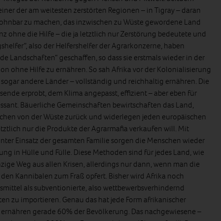
iner der am weitesten zerstörten Regionen – in Tigray – daran
wohnbar zu machen, das inzwischen zu Wüste gewordene Land
z ohne die Hilfe – die ja letztlich nur Zerstörung bedeutete und
helfer“, also der Helfershelfer der Agrarkonzerne, haben
e Landschaften“ geschaffen, so dass sie erstmals wieder in der
on ohne Hilfe zu ernähren. So sah Afrika vor der Kolonialisierung
 sogar andere Länder – vollständig und reichhaltig ernähren. Die
sende erprobt, dem Klima angepasst, effizient – aber eben für
ressant. Bäuerliche Gemeinschaften bewirtschaften das Land,
chen von der Wüste zurück und widerlegen jeden europäischen
tztlich nur die Produkte der Agrarmafia verkaufen will. Mit
nter Einsatz der gesamten Familie sorgen die Menschen wieder
ng in Hülle und Fülle. Diese Methoden sind für jedes Land, wie
zige Weg aus allen Krisen, allerdings nur dann, wenn man die
 den Kannibalen zum Fraß opfert. Bisher wird Afrika noch
ittel als subventionierte, also wettbewerbsverhindernd
ten zu importieren. Genau das hat jede Form afrikanischer
ste ernähren gerade 60% der Bevölkerung. Das nachgewiesene –