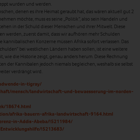
leppt wurden und werden.
chen, denen es ihre Heimat geraubt hat, das wären aktuell gut 2
nehmen möchte, muss es seine „Politik“, also sein Handeln und
tehen in der Schuld dieser Menschen und ihrer Mitwelt. Diese
en werden, zuerst damit, dass wir aufhören mehr Schulden
 kannibalischen Konzerne müssen Afrika sofort verlassen. Das
chulden“ bei westlichen Ländern haben sollen, ist eine weitere
it, wie die Historie zeigt, genau anders herum. Diese Rechnung
ten der Kannibalen jedoch niemals begleichen, weshalb sie selbst
eiter verdrängt wird.
endwende-in-tigray/
schaft/mensch/landwirtschaft-und-bewaesserung-im-norden-
ek/18674.html
tion/afrika-bauern-afrika-landwirtschaft-9164.html
ferenz-in-Addis-Abeba/!5211984/
-Entwicklungshilfe/!5213683/