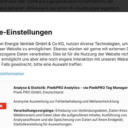
 sind weit über 200% aus Eigenproduktion (Chemiefrei!!). Der
also behalten. Afrika kann laut einer UN-Studie sogar eigentlich
als Hunger leiden oder gelitten haben. Das dies passierte und
ung der Kolonialstaaten.
e-Einstellungen
Konzerne filetieren
en Energie Vertrieb GmbH & Co KG
, nutzen diverse
Technologien
, um
 also der „Wiedergutmachung“ für die bisherige skrupellose
eser Website zu ermöglichen. Ebenso würden wir gerne mit externen 
ika nur verschlimmert und sich als weitere oder gar neue
zogene Daten verarbeiten. Dies ist für die Nutzung der Website nic
 umtriebige Bob Geldof musste eingestehen, dass von den 200
 ermöglicht uns aber eine noch engere Interaktion mit unseren Websi
 Falls gewünscht, bitte eine Auswahl treffen:
“ – Initiativen kein Cent bei den Menschen in Afrika ankam,
die Kassen der Konzerne oder ominöser Banken floss. Jede
zinformation
ie aktuell für Griechenland, an entsprechende Auflagen gebunden,
ialmacht – angeblich – „befreite“ Land wieder an die Kannibalen
Analyse & Statistik: PiwikPRO Analytics - via PiwikPRO Tag Manager
sierungszwang“ – und somit die Sklavenhaltung wieder eingeführt
Piwik PRO GmbH, Deutschland
nie aufgehört.
Anonyme Auswertung zur Fehlerbehebung und Weiterentwicklung
entlich unter diesen Mafiamethoden leidenden Länder des Südens,
Verarbeitungsvorgänge:
Erhebung von Verbindungsdaten, Daten Ihres
verlorenen, also von den Konzernen nicht gezahlten Steuern fast 1
Webbrowsers und Daten über die aufgerufenen Inhalte; Ausführung von
it finanzieren diese „armen“ Länder nach wie vor die reichen Länder
Analysesoftware und die Speicherung von Daten auf Ihrem Endgerät;
Statistikerstellung für Auswertungen.
hrlich 2 Billionen Dollar in den Norden, während gerade die