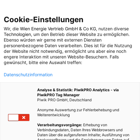
Cookie-Einstellungen
Wir, die
Wien Energie Vertrieb GmbH & Co KG
, nutzen diverse
MAGAZIN
Technologien
, um den Betrieb dieser Website zu ermöglichen.
Ebenso würden wir gerne mit externen Diensten
Das Lastenrad im
personenbezogene Daten verarbeiten. Dies ist für die Nutzung
der Website nicht notwendig, ermöglicht uns aber eine noch
engere Interaktion mit unseren Website-Besuchern. Falls
Alltag
gewünscht, bitte eine Auswahl treffen:
Datenschutzinformation
20. MAI 2019
2 MINUTEN LESEZEIT
Analyse & Statistik: PiwikPRO Analytics - via
PiwikPRO Tag Manager
Piwik PRO GmbH, Deutschland
Anonyme Auswertung zur Fehlerbehebung und
Weiterentwicklung
Verarbeitungsvorgänge:
Erhebung von
Verbindungsdaten, Daten Ihres Webbrowsers und
Daten über die aufgerufenen Inhalte; Ausführung von
Analysesoftware und die Speicherung von Daten auf