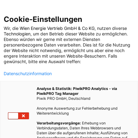
Cookie-Einstellungen
Wir, die
Wien Energie Vertrieb GmbH & Co KG
, nutzen diverse
LEBEN
Technologien
, um den Betrieb dieser Website zu ermöglichen.
Ebenso würden wir gerne mit externen Diensten
Das Soft Haus – Ein
personenbezogene Daten verarbeiten. Dies ist für die Nutzung
der Website nicht notwendig, ermöglicht uns aber eine noch
engere Interaktion mit unseren Website-Besuchern. Falls
Modell für zukünftiges
gewünscht, bitte eine Auswahl treffen:
Datenschutzinformation
Wohnen
Analyse & Statistik: PiwikPRO Analytics - via
PiwikPRO Tag Manager
3. JUNI 2013
2 MINUTEN LESEZEIT
Piwik PRO GmbH, Deutschland
Anonyme Auswertung zur Fehlerbehebung und
Weiterentwicklung
Verarbeitungsvorgänge:
Erhebung von
Verbindungsdaten, Daten Ihres Webbrowsers und
Daten über die aufgerufenen Inhalte; Ausführung von
Analysesoftware und die Speicherung von Daten auf