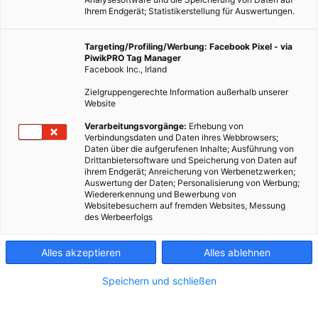
Ihrem Endgerät; Statistikerstellung für Auswertungen.
Targeting/Profiling/Werbung: Facebook Pixel - via
PiwikPRO Tag Manager
Facebook Inc., Irland
Zielgruppengerechte Information außerhalb unserer
Website
Beim Hausbau treffen ökologische und stilprägende Fragen
Verarbeitungsvorgänge:
Erhebung von
Verbindungsdaten und Daten ihres Webbrowsers;
aufeinander. Das Projekt „Soft House“ beantwortet diese
Daten über die aufgerufenen Inhalte; Ausführung von
Fragen mit einer Kombination aus einfacher
Drittanbietersoftware und Speicherung von Daten auf
ihrem Endgerät; Anreicherung von Werbenetzwerken;
Vollholzbauweise und intelligentem Konzept der solaren
Auswertung der Daten; Personalisierung von Werbung;
Energiegewinnung.
Wiedererkennung und Bewerbung von
Websitebesuchern auf fremden Websites, Messung
des Werbeerfolgs
Dieser Artikel wurde am 3. Juni 2013 veröffentlicht
und ist möglicherweise nicht mehr aktuell!
Alles akzeptieren
Alles ablehnen
Die
Internationale Bauaustellung (IBA)
in Hamburg
Speichern und schließen
beschäftigt sich 2013 mit dem Thema Stadtentwicklung
hinsichtlich Klimawandels, des Zusammenlebens verschiedener