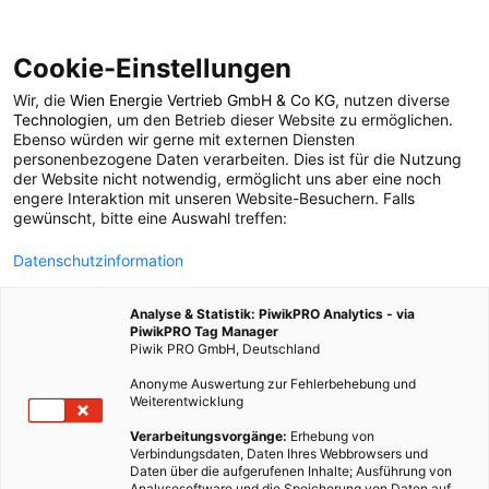
Cookie-Einstellungen
Wir, die
Wien Energie Vertrieb GmbH & Co KG
, nutzen diverse
MOBILITÄT
Technologien
, um den Betrieb dieser Website zu ermöglichen.
Ebenso würden wir gerne mit externen Diensten
Der Nissan Re-Leaf
personenbezogene Daten verarbeiten. Dies ist für die Nutzung
der Website nicht notwendig, ermöglicht uns aber eine noch
engere Interaktion mit unseren Website-Besuchern. Falls
liefert im
gewünscht, bitte eine Auswahl treffen:
Datenschutzinformation
Katastrophenfall Strom
Analyse & Statistik: PiwikPRO Analytics - via
PiwikPRO Tag Manager
25. JANUAR 2021
2 MINUTEN LESEZEIT
Piwik PRO GmbH, Deutschland
Anonyme Auswertung zur Fehlerbehebung und
Weiterentwicklung
Verarbeitungsvorgänge:
Erhebung von
Verbindungsdaten, Daten Ihres Webbrowsers und
Daten über die aufgerufenen Inhalte; Ausführung von
Analysesoftware und die Speicherung von Daten auf