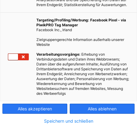
Ihrem Endgerät; Statistikerstellung für Auswertungen.
Targeting/Profiling/Werbung: Facebook Pixel - via
PiwikPRO Tag Manager
Facebook Inc., Irland
Zielgruppengerechte Information außerhalb unserer
Website
Verarbeitungsvorgänge:
Erhebung von
Verbindungsdaten und Daten ihres Webbrowsers;
Daten über die aufgerufenen Inhalte; Ausführung von
Drittanbietersoftware und Speicherung von Daten auf
ihrem Endgerät; Anreicherung von Werbenetzwerken;
Fotocredit: Nissan
Auswertung der Daten; Personalisierung von Werbung;
Wiedererkennung und Bewerbung von
Websitebesuchern auf fremden Websites, Messung
des Werbeerfolgs
Der Nissan Re-Leaf kann im Notfall Leben retten. Das
Konzeptfahrzeug bringt den Strom nach Katastrophen
Alles akzeptieren
Alles ablehnen
dorthin, wo er am dringensten benötigt wird.
Speichern und schließen
Dieser Artikel wurde am 25. Januar 2021 veröffentlicht
und ist möglicherweise nicht mehr aktuell!