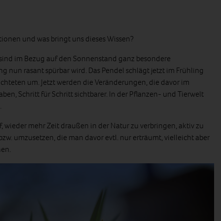
tionen und was bringt uns dieses Wissen?
 sind im Bezug auf den Sonnenstand ganz besondere
g nun rasant spürbar wird. Das Pendel schlägt jetzt im Frühling
chteten um. Jetzt werden die Veränderungen, die davor im
ben, Schritt für Schritt sichtbarer. In der Pflanzen- und Tierwelt
.
 wieder mehr Zeit draußen in der Natur zu verbringen, aktiv zu
bzw. umzusetzen, die man davor evtl. nur erträumt, vielleicht aber
nen.