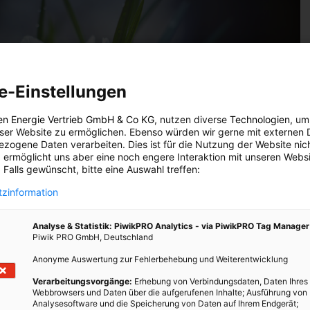
e-Einstellungen
en Energie Vertrieb GmbH & Co KG
, nutzen diverse
Technologien
, um
eser Website zu ermöglichen. Ebenso würden wir gerne mit externen 
zogene Daten verarbeiten. Dies ist für die Nutzung der Website nic
 ermöglicht uns aber eine noch engere Interaktion mit unseren Websi
 Falls gewünscht, bitte eine Auswahl treffen:
zinformation
Analyse & Statistik: PiwikPRO Analytics - via PiwikPRO Tag Manager
önheit. Überall blüht es. – Photocredit: pixabay.com/shapkasushami
Piwik PRO GmbH, Deutschland
Anonyme Auswertung zur Fehlerbehebung und Weiterentwicklung
Verarbeitungsvorgänge:
Erhebung von Verbindungsdaten, Daten Ihres
Webbrowsers und Daten über die aufgerufenen Inhalte; Ausführung von
h in dieser Zeit darüber bewusst zu werden, wo man gerade im
Analysesoftware und die Speicherung von Daten auf Ihrem Endgerät;