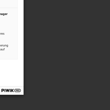
anager
res
ierung
 auf