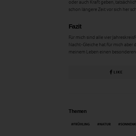
oder auch Kraft geben, tatsächli
schon längere Zeit vor sich her sch
Fazit
Für mich sind alle vier Jahreskre
Nacht-Gleiche hat für mich aber 
meinem Leben einen besonderen 
LIKE
Themen
FRÜHLING
NATUR
SONNENK