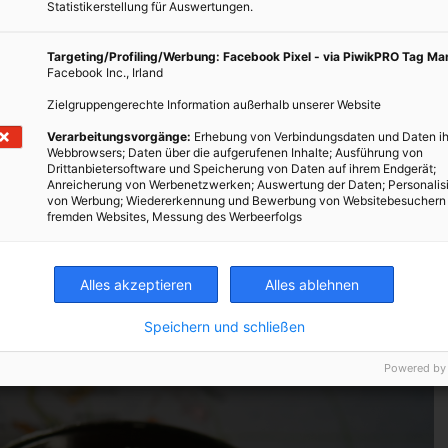
Statistikerstellung für Auswertungen.
 diverse Projekte im Leben ist es hilfreich, zu regelmäßigen
Targeting/Profiling/Werbung: Facebook Pixel - via PiwikPRO Tag M
hen wo man gerade steht, und ob man noch auf dem Weg ist, den
Facebook Inc., Irland
at, bzw. ob das Ziel oder die Ausrichtung überhaupt noch
Zielgruppengerechte Information außerhalb unserer Website
Verarbeitungsvorgänge:
Erhebung von Verbindungsdaten und Daten ih
Webbrowsers; Daten über die aufgerufenen Inhalte; Ausführung von
möglicherweise nicht so relevant, wann man sich diese Zeiten
Drittanbietersoftware und Speicherung von Daten auf ihrem Endgerät;
 so gerne plant, können diese von der Natur vorgegebenen
Anreicherung von Werbenetzwerken; Auswertung der Daten; Personalis
von Werbung; Wiedererkennung und Bewerbung von Websitebesuchern
freicher Anker sein.
fremden Websites, Messung des Werbeerfolgs
Alles akzeptieren
Alles ablehnen
Speichern und schließen
Powered by