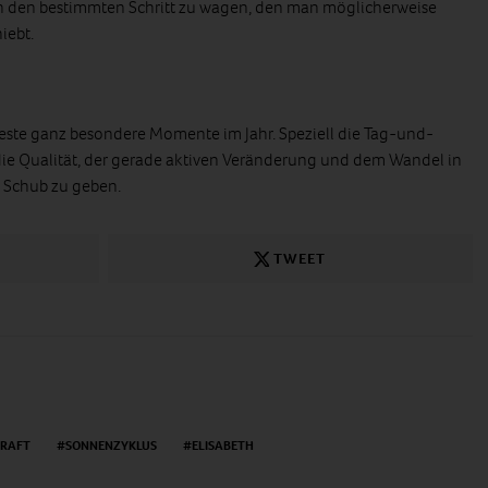
ch den bestimmten Schritt zu wagen, den man möglicherweise
iebt.
isfeste ganz besondere Momente im Jahr. Speziell die Tag-und-
die Qualität, der gerade aktiven Veränderung und dem Wandel in
Schub zu geben.
TWEET
RAFT
SONNENZYKLUS
ELISABETH