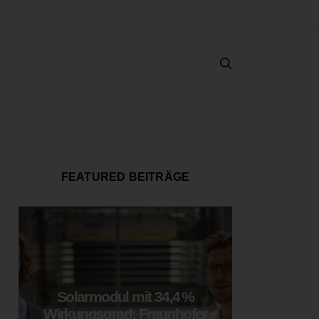
FEATURED BEITRÄGE
Solarmodul mit 34,4 %
LOOP
Wirkungsgrad: Fraunhofer
München