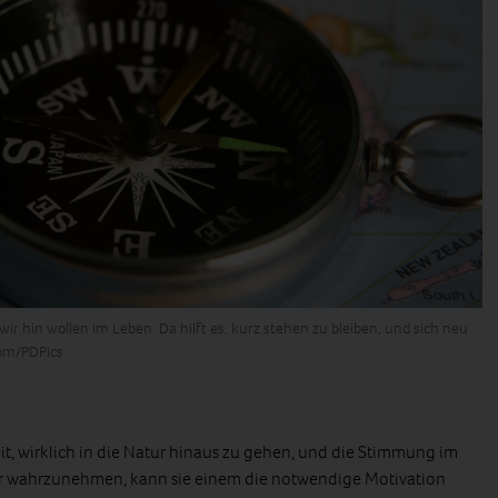
wir hin wollen im Leben. Da hilft es, kurz stehen zu bleiben, und sich neu
com/PDPics
, wirklich in die Natur hinaus zu gehen, und die Stimmung im
er wahrzunehmen, kann sie einem die notwendige Motivation