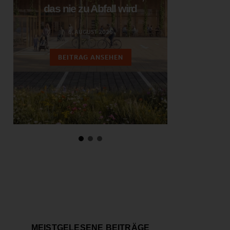
das nie zu Abfall wird
ent
6. AUGUST 2026
3.
BEITRAG ANSEHEN
BEIT
MEISTGELESENE BEITRÄGE