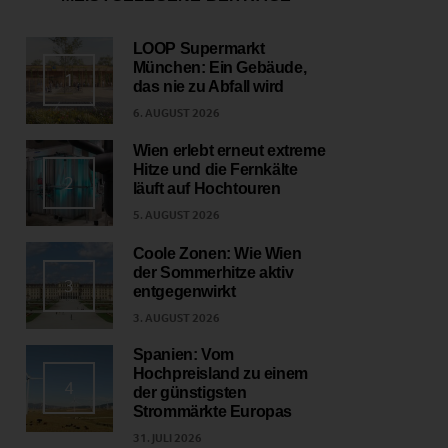
LOOP Supermarkt
München: Ein Gebäude,
1
das nie zu Abfall wird
6. AUGUST 2026
Wien erlebt erneut extreme
Hitze und die Fernkälte
2
läuft auf Hochtouren
5. AUGUST 2026
Coole Zonen: Wie Wien
der Sommerhitze aktiv
3
entgegenwirkt
3. AUGUST 2026
Spanien: Vom
Hochpreisland zu einem
4
der günstigsten
Strommärkte Europas
31. JULI 2026