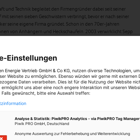
ft und Technik begleitet den Firmengründer dabei seit seiner
f mit seinen sieben Geschwistern verbringt, bevor er nach seiner
r seine eigene Firma gründet. Schon in den 70er-Jahren
onen von Anhängern und Heckschaufeln. 2003 verwirklicht Sepp
ne lang gehegte Vision eines eigenen Traktors, der schon damals
nt ist. Der kontinuierlich weiterentwickelte Rigitrac erhält im
ichnungen.
e-Einstellungen
en Energie Vertrieb GmbH & Co KG
, nutzen diverse
Technologien
, um
r Traktor
eser Website zu ermöglichen. Ebenso würden wir gerne mit externen 
zogene Daten verarbeiten. Dies ist für die Nutzung der Website nic
 nicht und vergangenes Jahr spiegelt sich die Elektrik-
 ermöglicht uns aber eine noch engere Interaktion mit unseren Websi
 schließlich in der Entstehung eines Elektro-Traktors wider.
 Falls gewünscht, bitte eine Auswahl treffen:
en Hochschule für Technik Buchs NTB entwickelte das
zinformation
Version des bewährten Rigitrac. Der Rigitrac SKE 50 Elektrik mit
also etwa 68 PS – verfügt über ein Wärmemanagement (beim
Analyse & Statistik: PiwikPRO Analytics - via PiwikPRO Tag Manager
 dem Klimaanlage und Heizung abgestimmt sind. Durch den
Piwik PRO GmbH, Deutschland
Traktor, der geringen Wartungsbedarf und eine lange Lebensdauer
Anonyme Auswertung zur Fehlerbehebung und Weiterentwicklung
schonend, sondern erzeugt geringe Lärmemissionen. Durch die 80