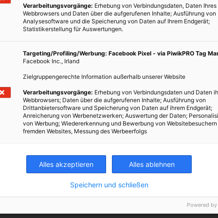
t bis zu sechs Stunden Strom versorgt. Mit einer übersichtlichen
Verarbeitungsvorgänge:
Erhebung von Verbindungsdaten, Daten Ihres
Webbrowsers und Daten über die aufgerufenen Inhalte; Ausführung von
r variablen Geschwindigkeit bis zu 40 km/h hat der Rigitrac SKE
Analysesoftware und die Speicherung von Daten auf Ihrem Endgerät;
nnovation Award 2018“ erhalten. Schon dieses Jahr soll das
Statistikerstellung für Auswertungen.
n.
Targeting/Profiling/Werbung: Facebook Pixel - via PiwikPRO Tag M
l-sepp.ch
/ © Fotos: Sepp Knüsel AG
Facebook Inc., Irland
Zielgruppengerechte Information außerhalb unserer Website
Verarbeitungsvorgänge:
Erhebung von Verbindungsdaten und Daten ih
Webbrowsers; Daten über die aufgerufenen Inhalte; Ausführung von
Drittanbietersoftware und Speicherung von Daten auf ihrem Endgerät;
Anreicherung von Werbenetzwerken; Auswertung der Daten; Personalis
 Innovationen rund um den Einsatz von Solarenergie, Windkraft
von Werbung; Wiedererkennung und Bewerbung von Websitebesuchern
äge zur Förderung der Sicherheit im Straßenverkehr. Mit folgenden
fremden Websites, Messung des Werbeerfolgs
zu mehr Artikel in diesem Themenbereich für Einsteiger bis zu
Alles akzeptieren
Alles ablehnen
tschiffe?
Speichern und schließen
ckt 48 Elektrobusse ins Rennen
rm Bau und Materialumschlag nicht Halt
Powered by