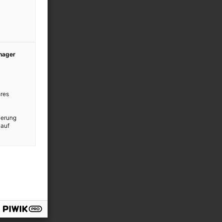
anager
res
ierung
 auf