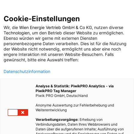
Cookie-Einstellungen
Wir, die
Wien Energie Vertrieb GmbH & Co KG
, nutzen diverse
LEBEN
Technologien
, um den Betrieb dieser Website zu ermöglichen.
Ebenso würden wir gerne mit externen Diensten
Die Eisheiligen – Noch
personenbezogene Daten verarbeiten. Dies ist für die Nutzung
der Website nicht notwendig, ermöglicht uns aber eine noch
engere Interaktion mit unseren Website-Besuchern. Falls
immer relevant?
gewünscht, bitte eine Auswahl treffen:
Datenschutzinformation
12. MAI 2023
2 MINUTEN LESEZEIT
Analyse & Statistik: PiwikPRO Analytics - via
PiwikPRO Tag Manager
Piwik PRO GmbH, Deutschland
Anonyme Auswertung zur Fehlerbehebung und
Weiterentwicklung
Verarbeitungsvorgänge:
Erhebung von
Verbindungsdaten, Daten Ihres Webbrowsers und
Daten über die aufgerufenen Inhalte; Ausführung von
Analysesoftware und die Speicherung von Daten auf