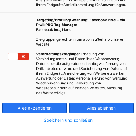
Ihrem Endgerät; Statistikerstellung für Auswertungen.
Targeting/Profiling/Werbung: Facebook Pixel - via
PiwikPRO Tag Manager
Facebook Inc., Irland
Zielgruppengerechte Information außerhalb unserer
Website
Verarbeitungsvorgänge:
Erhebung von
Verbindungsdaten und Daten ihres Webbrowsers;
Eine Bauernregel rät uns die Eisheiligen abzuwarten, bevor
Daten über die aufgerufenen Inhalte; Ausführung von
wir Setzlinge, Tomaten und andere Pflanzen aus wärmeren
Drittanbietersoftware und Speicherung von Daten auf
ihrem Endgerät; Anreicherung von Werbenetzwerken;
Regionen im Garten pflanzen.
Auswertung der Daten; Personalisierung von Werbung;
Wiedererkennung und Bewerbung von
Websitebesuchern auf fremden Websites, Messung
Dieser Artikel wurde am 12. Mai 2023 veröffentlicht
des Werbeerfolgs
und ist möglicherweise nicht mehr aktuell!
Alles akzeptieren
Alles ablehnen
Bei diesen frostigen Heiligen, Mamertus, Pankratius, Servatius,
Bonifatius und Sophie, handelt es sich um christliche
Speichern und schließen
Gedenktage von Märtyrern.