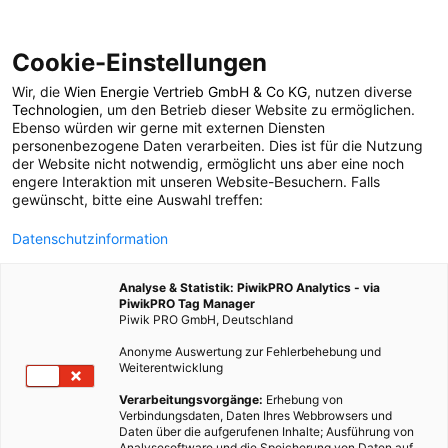
Cookie-Einstellungen
Wir, die
Wien Energie Vertrieb GmbH & Co KG
, nutzen diverse
EVENTS
Technologien
, um den Betrieb dieser Website zu ermöglichen.
Ebenso würden wir gerne mit externen Diensten
Die Erdgespräche 2011
personenbezogene Daten verarbeiten. Dies ist für die Nutzung
der Website nicht notwendig, ermöglicht uns aber eine noch
engere Interaktion mit unseren Website-Besuchern. Falls
– eine Rückschau
gewünscht, bitte eine Auswahl treffen:
Datenschutzinformation
25. MAI 2011
3 MINUTEN LESEZEIT
Analyse & Statistik: PiwikPRO Analytics - via
PiwikPRO Tag Manager
Piwik PRO GmbH, Deutschland
Anonyme Auswertung zur Fehlerbehebung und
Weiterentwicklung
Verarbeitungsvorgänge:
Erhebung von
Verbindungsdaten, Daten Ihres Webbrowsers und
Daten über die aufgerufenen Inhalte; Ausführung von
Analysesoftware und die Speicherung von Daten auf