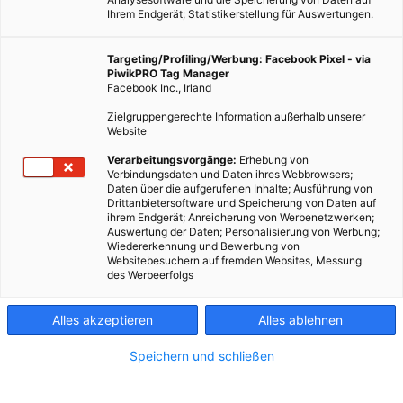
Ihrem Endgerät; Statistikerstellung für Auswertungen.
Targeting/Profiling/Werbung: Facebook Pixel - via
PiwikPRO Tag Manager
Facebook Inc., Irland
Dieser Artikel wurde am 25. Mai 2011 veröffentlicht und ist
Zielgruppengerechte Information außerhalb unserer
möglicherweise nicht mehr aktuell!Die vierten Erdgespräche,
Website
heuer in den Redoutensälen der Wiener Hofburg, sind
Verarbeitungsvorgänge:
Erhebung von
vorüber. Mit 700 Besuchern vor Ort…
Verbindungsdaten und Daten ihres Webbrowsers;
Daten über die aufgerufenen Inhalte; Ausführung von
Drittanbietersoftware und Speicherung von Daten auf
ihrem Endgerät; Anreicherung von Werbenetzwerken;
Dieser Artikel wurde am 25. Mai 2011 veröffentlicht
Auswertung der Daten; Personalisierung von Werbung;
und ist möglicherweise nicht mehr aktuell!
Wiedererkennung und Bewerbung von
Websitebesuchern auf fremden Websites, Messung
des Werbeerfolgs
Die vierten Erdgespräche, heuer in den Redoutensälen der
Wiener Hofburg, sind vorüber. Mit 700 Besuchern vor Ort
Alles akzeptieren
Alles ablehnen
und dazu einem Livestream-Angebot im Web ist die
Veranstaltung zu einem echten Schwergewicht geworden.
Speichern und schließen
Die heuer von 32 freiwilligen Mitarbeitern getragenen
Erdgespräche 2011 haben stark an Publikumsinteresse