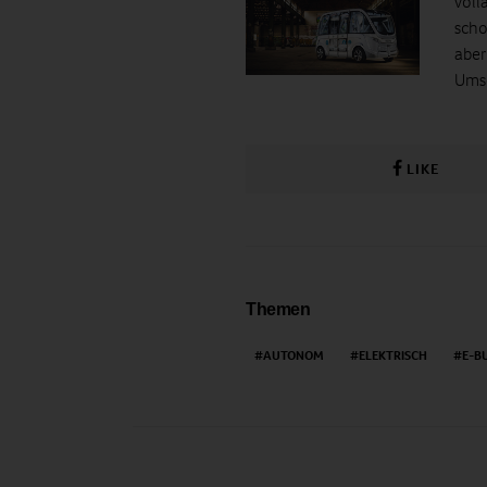
voll
scho
aber
Umse
LIKE
Themen
AUTONOM
ELEKTRISCH
E-B