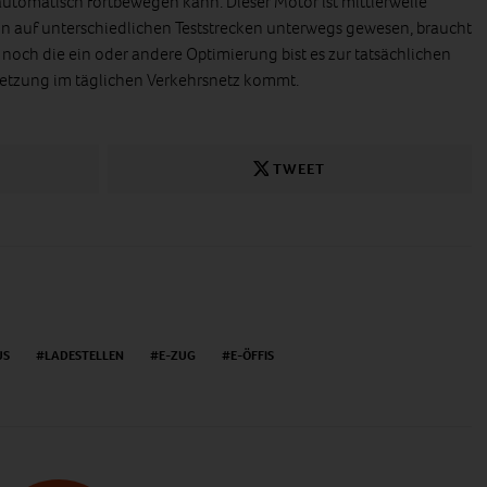
automatisch fortbewegen kann. Dieser Motor ist mittlerweile
n auf unterschiedlichen Teststrecken unterwegs gewesen, braucht
 noch die ein oder andere Optimierung bist es zur tatsächlichen
tzung im täglichen Verkehrsnetz kommt.
TWEET
US
LADESTELLEN
E-ZUG
E-ÖFFIS