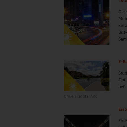
16.0
Die 
Mobi
Einw
Bus-
Sämt
E-Bu
Stud
Flot
befi
Universität Stanford
Erst
Ein 