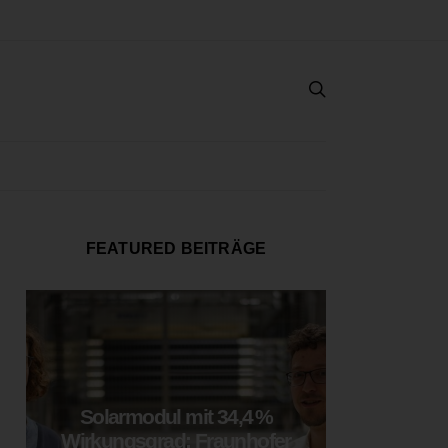
FEATURED BEITRÄGE
Solarmodul mit 34,4 %
LOOP
Wirkungsgrad: Fraunhofer
München