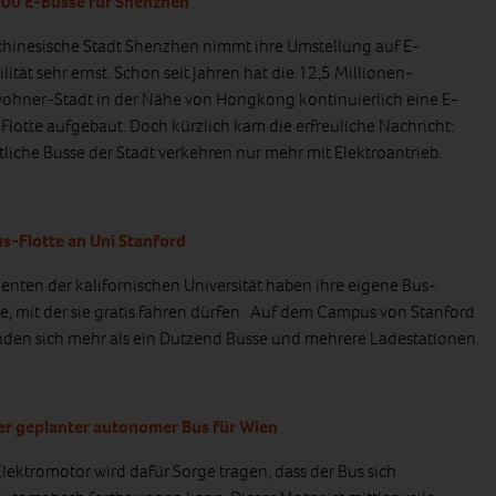
00 E-Busse für Shenzhen
chinesische Stadt Shenzhen nimmt ihre Umstellung auf E-
lität sehr ernst. Schon seit Jahren hat die 12,5 Millionen-
ohner-Stadt in der Nähe von Hongkong kontinuierlich eine E-
Flotte aufgebaut. Doch kürzlich kam die erfreuliche Nachricht:
liche Busse der Stadt verkehren nur mehr mit Elektroantrieb.
s-Flotte an Uni Stanford
enten der kalifornischen Universität haben ihre eigene Bus-
te, mit der sie gratis fahren dürfen. Auf dem Campus von Stanford
nden sich mehr als ein Dutzend Busse und mehrere Ladestationen.
er geplanter autonomer Bus für Wien
Elektromotor wird dafür Sorge tragen, dass der Bus sich