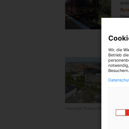
auss
Byr
Stre
und 
Cooki
Wir, die
Wi
Betrieb di
Hann
personenbe
notwendig,
In H
Besuchern.
ihre
Datenschut
Verk
12 M
an.
Fotocredit: Pixabay/falco