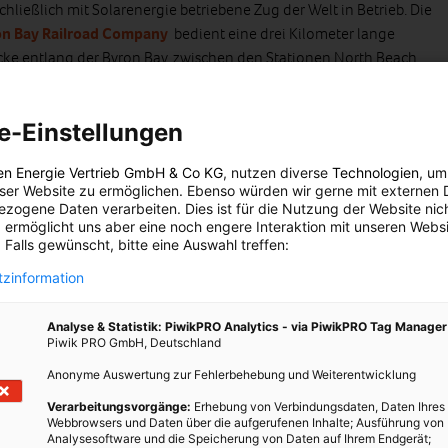
chließlich mit Solarenergie betriebene Zug der Welt in Betrieb. Die
on Bay Railroad Company
bedient eine drei Kilometer lange
cke entlang der Byron Bay, zwischen den Stationen North Beach
Byron Beach.
e-Einstellungen
en Energie Vertrieb GmbH & Co KG
, nutzen diverse
Technologien
, um
eser Website zu ermöglichen. Ebenso würden wir gerne mit externen 
over schickt 48 Elektrobusse ins Rennen
zogene Daten verarbeiten. Dies ist für die Nutzung der Website nic
 ermöglicht uns aber eine noch engere Interaktion mit unseren Websi
annover sollen bis 2023 insgesamt 48 Elektrobusse in der Stadt
 Falls gewünscht, bitte eine Auswahl treffen:
 Runden drehen. Derzeit schaffen die ÜSTRA, die
zinformation
ehrsbetrieben der Stadt Hannover, 30 Elektro-Standardbusse mit
etern Länge sowie 18 Elektro-Gelenkbusse mit 18 Metern Länge
Analyse & Statistik: PiwikPRO Analytics - via PiwikPRO Tag Manager
Piwik PRO GmbH, Deutschland
Anonyme Auswertung zur Fehlerbehebung und Weiterentwicklung
Verarbeitungsvorgänge:
Erhebung von Verbindungsdaten, Daten Ihres
Webbrowsers und Daten über die aufgerufenen Inhalte; Ausführung von
Analysesoftware und die Speicherung von Daten auf Ihrem Endgerät;