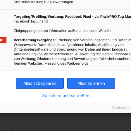
Statistikerstellung für Auswertungen.
bus fährt jetzt auch elektrisch
erste elektrisch betriebene Fernbus der Flixbus-Flotte fährt seit
Targeting/Profiling/Werbung: Facebook Pixel - via PiwikPRO Tag M
 Oktober 2018 auf Deutschlands Straßen. Der Bus aus
Facebook Inc., Irland
esischer Produktion verkehrt vier Mal täglich zwischen dem
Zielgruppengerechte Information außerhalb unserer Website
hafen Frankfurt und Mannheim.
Verarbeitungsvorgänge:
Erhebung von Verbindungsdaten und Daten ih
Webbrowsers; Daten über die aufgerufenen Inhalte; Ausführung von
Drittanbietersoftware und Speicherung von Daten auf ihrem Endgerät;
Anreicherung von Werbenetzwerken; Auswertung der Daten; Personalis
von Werbung; Wiedererkennung und Bewerbung von Websitebesuchern
fremden Websites, Messung des Werbeerfolgs
sse weiter auf dem Vormarsch
on verfüge bereits jetzt über Europas größte E-Bus-Flotte. 2.500
Alles akzeptieren
Alles ablehnen
sse der chinesischen Firma und der britischen Firma Alexander
Speichern und schließen
is sind in der britischen Hauptstadt im Einsatz.
Powered by