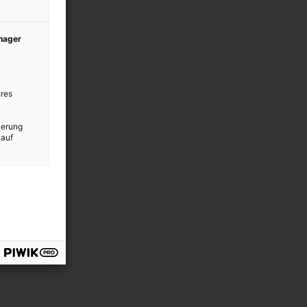
anager
res
ierung
 auf