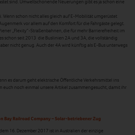
astet sind. Umweltschonende Neuerungen gibt es ja schon eine
i. Wenn schon nicht alles gleich auf E-Mobilität umgerüstet
Augenmerk vor allem auf den Komfort für die Fahrgäste gelegt.
ner „Flexity“-Straßenbahnen, die für mehr Barrierefreiheit im
 es schon seit 2013 die Buslinien 2A und 3A, die vollständig
 aber nicht genug. Auch der 4A wird künftig als E-Bus unterwegs
nn es darum geht elektrische Öffentliche Verkehrsmittel ins
ben euch noch einmal unsere Artikel zusammengesucht, damit ihr
n Bay Railroad Company – Solar-betriebener Zug
 dem 16. Dezember 2017 ist in Australien der einzige