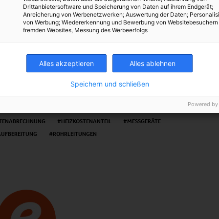
Drittanbietersoftware und Speicherung von Daten auf ihrem Endgerät;
TWEET
Anreicherung von Werbenetzwerken; Auswertung der Daten; Personalis
von Werbung; Wiedererkennung und Bewerbung von Websitebesuchern
fremden Websites, Messung des Werbeerfolgs
Alles akzeptieren
Alles ablehnen
Speichern und schließen
ABRECHNUNG
VERBRAUCHSERMITTLUNG
BEEINFLUSSBARKEIT
Powered by
WIRTSCHAFTLICHKEIT
ENERGIEVERBRAUCH
STENABRECHNUNG
HEIZKOSTENANTEIL
MESSGERÄTE
UFBEREITUNG
ROHRLEITUNGEN