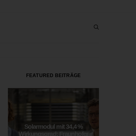
FEATURED BEITRÄGE
Solarmodul mit 34,4 %
LOOP
Wirkungsgrad: Fraunhofer
München