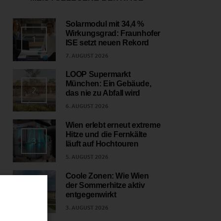
Solarmodul mit 34,4 %
Wirkungsgrad: Fraunhofer
1
ISE setzt neuen Rekord
7. AUGUST 2026
LOOP Supermarkt
München: Ein Gebäude,
2
das nie zu Abfall wird
6. AUGUST 2026
Wien erlebt erneut extreme
Hitze und die Fernkälte
3
läuft auf Hochtouren
5. AUGUST 2026
Coole Zonen: Wie Wien
der Sommerhitze aktiv
4
entgegenwirkt
3. AUGUST 2026