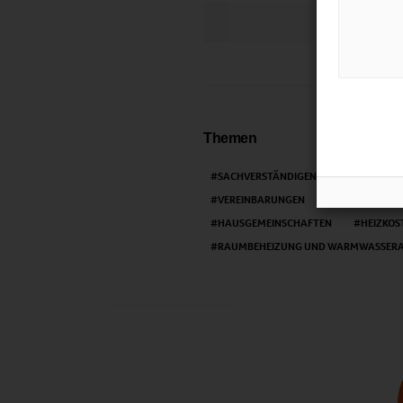
LIKE
Themen
SACHVERSTÄNDIGENGUTACHTEN
VEREINBARUNGEN
BERECHNUNG
HAUSGEMEINSCHAFTEN
HEIZKO
RAUMBEHEIZUNG UND WARMWASSERA