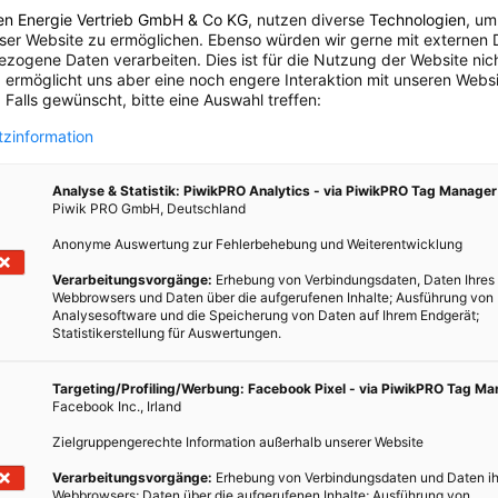
en Zustand vorliegen. Der einzige Haken dabei ist, dass dieses
en Energie Vertrieb GmbH & Co KG
, nutzen diverse
Technologien
, um
che bezahlt werden muss. Sollte dann der jeweilige Antrag bei
eser Website zu ermöglichen. Ebenso würden wir gerne mit externen 
en sich die Kosten zwischen den Beteiligten auf. Deshalb lohnen
zogene Daten verarbeiten. Dies ist für die Nutzung der Website nic
 ermöglicht uns aber eine noch engere Interaktion mit unseren Websi
teller in finanzieller Hinsicht auf alle Fälle!
 Falls gewünscht, bitte eine Auswahl treffen:
zinformation
g
 bei der Heizkostenabrechnung? Wenn keine eigene Vereinbarung
hrem Energieverbrauch berechnet. Komplizierter wird die Sache,
Analyse & Statistik: PiwikPRO Analytics - via PiwikPRO Tag Manager
Piwik PRO GmbH, Deutschland
eizung und Warmwasseraufbereitung verbrauchen. In diesem Fall
anteile gemessen werden. Gibt es auch hier keine Vereinbarung,
Anonyme Auswertung zur Fehlerbehebung und Weiterentwicklung
. Ihre Berechnung ist abgeschlossen? Dann folgt die Abrechnung.
Verarbeitungsvorgänge:
Erhebung von Verbindungsdaten, Daten Ihres
nung für einen Zeitraum von zwölf Monaten. Eine
Webbrowsers und Daten über die aufgerufenen Inhalte; Ausführung von
Analysesoftware und die Speicherung von Daten auf Ihrem Endgerät;
ichtig. Die Abrechnung sollte spätestens sechs Monate nach dem
Statistikerstellung für Auswertungen.
eriode erstellt werden.
Targeting/Profiling/Werbung: Facebook Pixel - via PiwikPRO Tag M
Facebook Inc., Irland
wie Sie Kosten sparen; Gas, Strom, Öl, Holz, Sonne, Raumklima,
Zielgruppengerechte Information außerhalb unserer Website
8 Seite 119-123
Verarbeitungsvorgänge:
Erhebung von Verbindungsdaten und Daten ih
Webbrowsers; Daten über die aufgerufenen Inhalte; Ausführung von