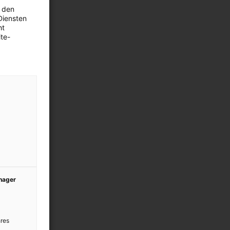
 den
Diensten
ht
te-
anager
res