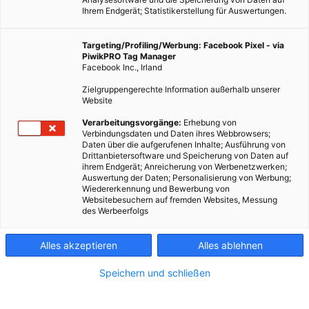
Ihrem Endgerät; Statistikerstellung für Auswertungen.
Targeting/Profiling/Werbung: Facebook Pixel - via
PiwikPRO Tag Manager
Dieser Artikel wurde am 3. April 2014 veröffentlicht und ist
Facebook Inc., Irland
möglicherweise nicht mehr aktuell! Eine Korrektur der
Zielgruppengerechte Information außerhalb unserer
Entwicklungen der Erzeugung erneuerbarer Energien ist
Website
dringend erforderlich. Aber der Plan der deutschen…
Verarbeitungsvorgänge:
Erhebung von
Verbindungsdaten und Daten ihres Webbrowsers;
Dieser Artikel wurde am 3. April 2014 veröffentlicht
Daten über die aufgerufenen Inhalte; Ausführung von
und ist möglicherweise nicht mehr aktuell!
Drittanbietersoftware und Speicherung von Daten auf
ihrem Endgerät; Anreicherung von Werbenetzwerken;
Auswertung der Daten; Personalisierung von Werbung;
Wiedererkennung und Bewerbung von
Eine Korrektur der Entwicklungen der Erzeugung erneuerbarer
Websitebesuchern auf fremden Websites, Messung
Energien ist dringend erforderlich. Aber der Plan der deutschen
des Werbeerfolgs
Bundesregierung, mit der groben Keule tätig zu werden, ist
grober Unfug. Natürlich ist die gesamte Entwicklung, ob bei der
Alles akzeptieren
Alles ablehnen
Windkraft, Solarenergie oder Biogas in eine falsche Richtung
Speichern und schließen
gelaufen, weil es einzig auf Profitdenken und nicht wirklich
intelligent ausgerichtet wurde. Das ist nun einmal ein
Grundsatzproblem dieses Wirtschaftssystems, das nur mit dem