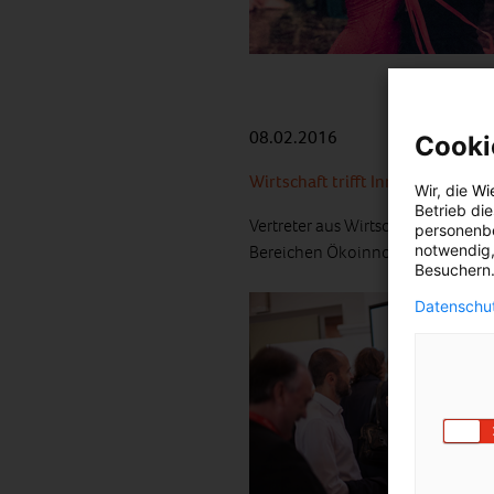
08.02.2016
Cooki
Wirtschaft trifft Innovation
Wir, die
Wi
Betrieb di
Vertreter aus Wirtschaft und Wis
personenbe
notwendig,
Bereichen Ökoinnovation und Lif
Besuchern.
Datenschut