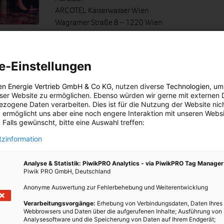
ARCOTEL Kaiserwasser Wien
Wagramer Straße 8 – 1220 Wien
e-Einstellungen
en Energie Vertrieb GmbH & Co KG
, nutzen diverse
Technologien
, um
eser Website zu ermöglichen. Ebenso würden wir gerne mit externen 
senschaft diskutieren über aktuelle Forschungsergebnisse aus den
zogene Daten verarbeiten. Dies ist für die Nutzung der Website nic
 ermöglicht uns aber eine noch engere Interaktion mit unseren Websi
e Science.
 Falls gewünscht, bitte eine Auswahl treffen:
Programm
zinformation
Öffnungszeiten:
Analyse & Statistik: PiwikPRO Analytics - via PiwikPRO Tag Manager
14:00 Uhr – 20:00 Uhr
Piwik PRO GmbH, Deutschland
Um
Anmeldung
bis 28.01.2016 wird gebeten!
Anonyme Auswertung zur Fehlerbehebung und Weiterentwicklung
Verarbeitungsvorgänge:
Erhebung von Verbindungsdaten, Daten Ihres
Adresse:
Webbrowsers und Daten über die aufgerufenen Inhalte; Ausführung von
FFG Österreichische
Analysesoftware und die Speicherung von Daten auf Ihrem Endgerät;