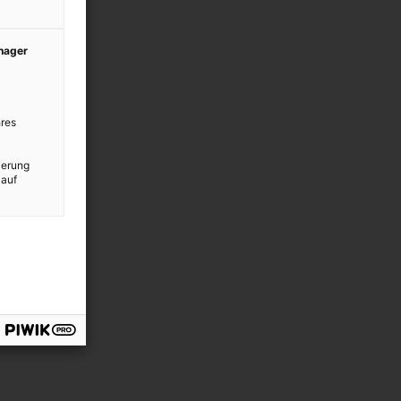
anager
res
ierung
 auf