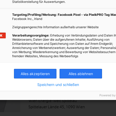
Statistikerstellung für Auswertungen.
Forschungsförderungsgesellschaft
Sensengasse 1 – 1090 Wien
Targeting/Profiling/Werbung: Facebook Pixel - via PiwikPRO Tag M
Facebook Inc., Irland
Zielgruppengerechte Information außerhalb unserer Website
Verarbeitungsvorgänge:
Erhebung von Verbindungsdaten und Daten ih
Webbrowsers; Daten über die aufgerufenen Inhalte; Ausführung von
Drittanbietersoftware und Speicherung von Daten auf ihrem Endgerät;
Anreicherung von Werbenetzwerken; Auswertung der Daten; Personalis
deine Haushaltsgeräte.
von Werbung; Wiedererkennung und Bewerbung von Websitebesuchern
fremden Websites, Messung des Werbeerfolgs
Anmeldung unter +43 1 890 90 30 971
unbedingt notwendig!
Alles akzeptieren
Alles ablehnen
Öffnungszeiten:
13:00 Uhr – 18:00 Uhr
Speichern und schließen
Adresse:
Powered by
Wien Energie-Welt Spittelau
Spittelauer Lände 45, 1090 Wien