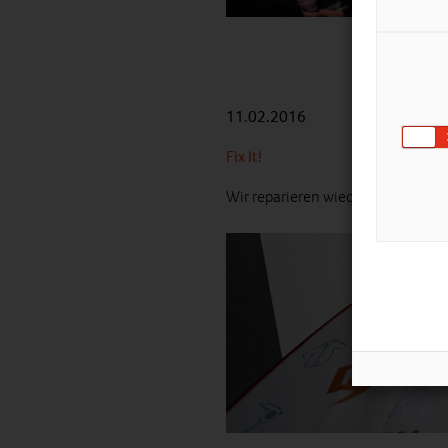
11.02.2016
Fix It!
Wir reparieren wieder kostenlos 