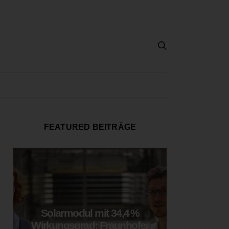
FEATURED BEITRÄGE
Solarmodul mit 34,4 %
LOOP
Wirkungsgrad: Fraunhofer
München