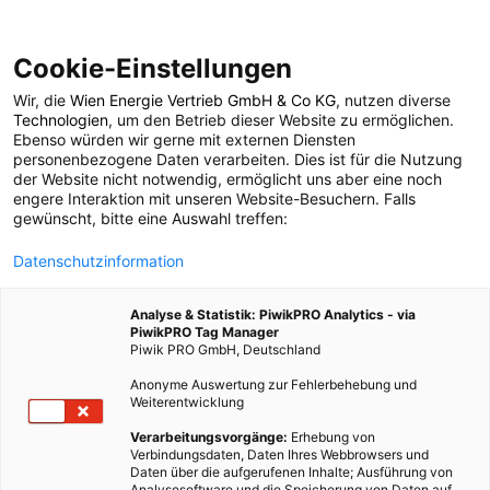
Cookie-Einstellungen
Wir, die
Wien Energie Vertrieb GmbH & Co KG
, nutzen diverse
Technologien
, um den Betrieb dieser Website zu ermöglichen.
Ebenso würden wir gerne mit externen Diensten
personenbezogene Daten verarbeiten. Dies ist für die Nutzung
der Website nicht notwendig, ermöglicht uns aber eine noch
engere Interaktion mit unseren Website-Besuchern. Falls
EVENTS
gewünscht, bitte eine Auswahl treffen:
Alles über Fix It!
Datenschutzinformation
Analyse & Statistik: PiwikPRO Analytics - via
PiwikPRO Tag Manager
4. NOVEMBER 2014
2 MINUTEN LESEZEIT
Piwik PRO GmbH, Deutschland
Anonyme Auswertung zur Fehlerbehebung und
Weiterentwicklung
Verarbeitungsvorgänge:
Erhebung von
Verbindungsdaten, Daten Ihres Webbrowsers und
Daten über die aufgerufenen Inhalte; Ausführung von
Analysesoftware und die Speicherung von Daten auf