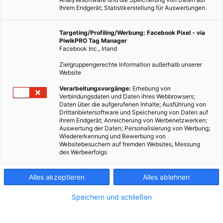
Ihrem Endgerät; Statistikerstellung für Auswertungen.
Wir reparieren kostenlos eure Haushaltsgeräte und
Targeting/Profiling/Werbung: Facebook Pixel - via
Fahrräder. Denn: Reparieren ist besser als Wegwerfen.
PiwikPRO Tag Manager
Facebook Inc., Irland
Dieser Artikel wurde am 4. November 2014 veröffentlicht
Zielgruppengerechte Information außerhalb unserer
und ist möglicherweise nicht mehr aktuell!
Website
Verarbeitungsvorgänge:
Erhebung von
Unsere Reparaturaktion Fix It! startete bereits 2012. Dabei
Verbindungsdaten und Daten ihres Webbrowsers;
Daten über die aufgerufenen Inhalte; Ausführung von
reparierten Experten aus dem
Reparaturnetzwerk
kostenlos
Drittanbietersoftware und Speicherung von Daten auf
eure Haushaltsgeräte und Fahrräder. Nicht wegwerfen, sondern
ihrem Endgerät; Anreicherung von Werbenetzwerken;
Auswertung der Daten; Personalisierung von Werbung;
reparieren heißt das Motto. Das schont die Umwelt, spart
Wiedererkennung und Bewerbung von
Ressourcen und vermeidet Abfall! Das gilt natürlich nach wie
Websitebesuchern auf fremden Websites, Messung
des Werbeerfolgs
vor, auch wenn unsere Fix It! Reihe leider schon vorbei ist.
Alles akzeptieren
Alles ablehnen
Haushaltsgeräte Fix It!
In den letzten Jahren kamen die Energieleben-Leserinnen und
Speichern und schließen
Leser an insgesamt 18 Terminen mit über 1.000 kaputten
Haushaltsgeräten zu uns. Vielen der Haushaltsgeräte konnten