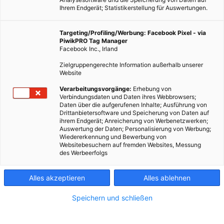
Ihrem Endgerät; Statistikerstellung für Auswertungen.
Targeting/Profiling/Werbung: Facebook Pixel - via
PiwikPRO Tag Manager
Facebook Inc., Irland
Zielgruppengerechte Information außerhalb unserer
Website
FixIt April 2015
Verarbeitungsvorgänge:
Erhebung von
Verbindungsdaten und Daten ihres Webbrowsers;
Daten über die aufgerufenen Inhalte; Ausführung von
Dieser Artikel wurde am 27. April 2015 veröffentlicht und ist
Drittanbietersoftware und Speicherung von Daten auf
ihrem Endgerät; Anreicherung von Werbenetzwerken;
möglicherweise nicht mehr aktuell!Der Eingangsbereich der
Auswertung der Daten; Personalisierung von Werbung;
Wien Energie Erlebniswelt Spittelau verwandelte sich am
Wiedererkennung und Bewerbung von
Websitebesuchern auf fremden Websites, Messung
Freitag, dem 24. April 2015 in eine…
des Werbeerfolgs
Dieser Artikel wurde am 27. April 2015 veröffentlicht
Alles akzeptieren
Alles ablehnen
und ist möglicherweise nicht mehr aktuell!
Speichern und schließen
Der Eingangsbereich der Wien Energie Erlebniswelt Spittelau
verwandelte sich am Freitag, dem 24. April 2015 in eine