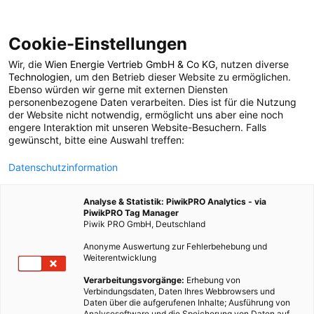
Cookie-Einstellungen
Wir, die
Wien Energie Vertrieb GmbH & Co KG
, nutzen diverse
EVENTS
Technologien
, um den Betrieb dieser Website zu ermöglichen.
Ebenso würden wir gerne mit externen Diensten
Ungebremste
personenbezogene Daten verarbeiten. Dies ist für die Nutzung
der Website nicht notwendig, ermöglicht uns aber eine noch
engere Interaktion mit unseren Website-Besuchern. Falls
Motivation beim Fix It!
gewünscht, bitte eine Auswahl treffen:
Datenschutzinformation
27. APRIL 2015
3 MINUTEN LESEZEIT
Analyse & Statistik: PiwikPRO Analytics - via
PiwikPRO Tag Manager
Piwik PRO GmbH, Deutschland
Anonyme Auswertung zur Fehlerbehebung und
Weiterentwicklung
Verarbeitungsvorgänge:
Erhebung von
Verbindungsdaten, Daten Ihres Webbrowsers und
Daten über die aufgerufenen Inhalte; Ausführung von
Analysesoftware und die Speicherung von Daten auf