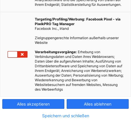
Ihrem Endgerät; Statistikerstellung für Auswertungen.
Targeting/Profiling/Werbung: Facebook Pixel - via
PiwikPRO Tag Manager
Facebook Inc., Irland
Zielgruppengerechte Information außerhalb unserer
Website
Verarbeitungsvorgänge:
Erhebung von
Verbindungsdaten und Daten ihres Webbrowsers;
Daten über die aufgerufenen Inhalte; Ausführung von
Dieser Artikel wurde am 29. Oktober 2010 veröffentlicht und
Drittanbietersoftware und Speicherung von Daten auf
ihrem Endgerät; Anreicherung von Werbenetzwerken;
ist möglicherweise nicht mehr aktuell!Prok. Anton Hechtl,
Auswertung der Daten; Personalisierung von Werbung;
Raiffeisen Förderexperte für Wohnungsförderungen in Wien
Wiedererkennung und Bewerbung von
Websitebesuchern auf fremden Websites, Messung
und Niederösterreich, im energieleben Interview. Wenn Sie
des Werbeerfolgs
fragen…
Alles akzeptieren
Alles ablehnen
Dieser Artikel wurde am 29. Oktober 2010 veröffentlicht
und ist möglicherweise nicht mehr aktuell!
Speichern und schließen
Prok. Anton Hechtl, Raiffeisen Förderexperte für