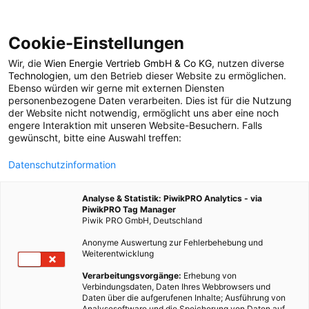
Cookie-Einstellungen
Wir, die
Wien Energie Vertrieb GmbH & Co KG
, nutzen diverse
FÖRDERUNGEN
Technologien
, um den Betrieb dieser Website zu ermöglichen.
Ebenso würden wir gerne mit externen Diensten
Expertentalk:
personenbezogene Daten verarbeiten. Dies ist für die Nutzung
der Website nicht notwendig, ermöglicht uns aber eine noch
engere Interaktion mit unseren Website-Besuchern. Falls
Raiffeisen zum Thema
gewünscht, bitte eine Auswahl treffen:
Datenschutzinformation
Förderungen
Analyse & Statistik: PiwikPRO Analytics - via
PiwikPRO Tag Manager
29. OKTOBER 2010
1 MINUTE LESEZEIT
Piwik PRO GmbH, Deutschland
Anonyme Auswertung zur Fehlerbehebung und
Weiterentwicklung
Verarbeitungsvorgänge:
Erhebung von
Verbindungsdaten, Daten Ihres Webbrowsers und
Daten über die aufgerufenen Inhalte; Ausführung von
Analysesoftware und die Speicherung von Daten auf