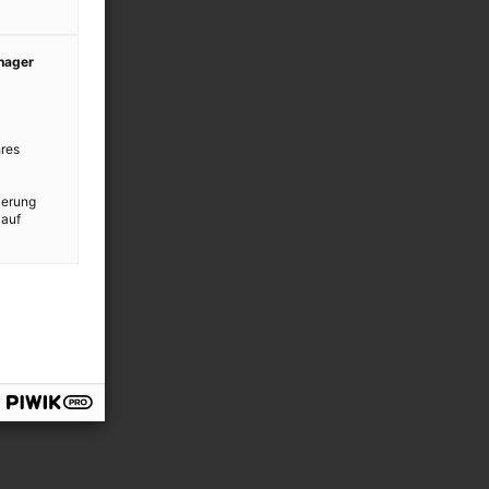
anager
res
ierung
 auf