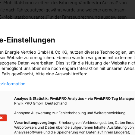
 E-Mobilitätsbonus seitens des Fahrzeughändlers im Ausmaß von
o (je nach Fahrzeugtype) gewährt wurde und welcher gemeinsam
„E-Mobilitätsbonusanteil“ in der Fahrzeugrechnung ausgewiesen
euerbaren Energieträgern betrieben werden,
e-Einstellungen
hweite mindestens 50 km beträgt (nicht relevant für E-Mopeds/E-
en Energie Vertrieb GmbH & Co KG
, nutzen diverse
Technologien
, um
eser Website zu ermöglichen. Ebenso würden wir gerne mit externen 
Basismodell ohne Sonderausstattung) 60.000 Euro nicht
zogene Daten verarbeiten. Dies ist für die Nutzung der Website nic
 ermöglicht uns aber eine noch engere Interaktion mit unseren Websi
 Falls gewünscht, bitte eine Auswahl treffen:
ung spätestens 6 Monate nach Rechnungslegung und Kauf
zinformation
Analyse & Statistik: PiwikPRO Analytics - via PiwikPRO Tag Manager
h der Förderung bis Ende 2020.
Piwik PRO GmbH, Deutschland
Anonyme Auswertung zur Fehlerbehebung und Weiterentwicklung
Verarbeitungsvorgänge:
Erhebung von Verbindungsdaten, Daten Ihres
Webbrowsers und Daten über die aufgerufenen Inhalte; Ausführung von
räder und (E-)Transporträder
Analysesoftware und die Speicherung von Daten auf Ihrem Endgerät;