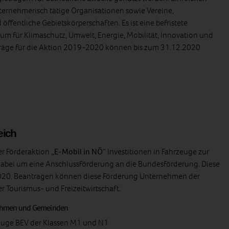
nternehmerisch tätige Organisationen sowie Vereine,
öffentliche Gebietskörperschaften. Es ist eine befristete
um für Klimaschutz, Umwelt, Energie, Mobilität, Innovation und
träge für die Aktion 2019-2020 können bis zum 31.12.2020
eich
r Förderaktion „
E-Mobil in NÖ
“ Investitionen in Fahrzeuge zur
h dabei um eine Anschlussförderung an die Bundesförderung. Diese
2.2020. Beantragen können diese Förderung Unternehmen der
r Tourismus- und Freizeitwirtschaft.
nehmen und Gemeinden
zeuge BEV der Klassen M1 und N1