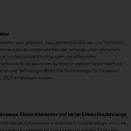
uktur
stellen wird gefördert. Dazu zählen Standsäulen und Wallboxen
nreichen können wieder alle Betriebe, sonstige unternehmerisch
ine, konfessionelle Einrichtungen und öffentliche
e befristete Förderaktion des Bundesministerium für Klimaschutz,
ation und Technologie (BMK). Die Förderanträge für die Aktion
2.2020 eingebracht werden.
ahrzeuge, Elektro-Kleinbusse und leichte Elektro-Nutzfahrzeuge
chtfahrzeuge, E-Kleinbusse und leichte E-Nutzfahrzeuge, wenn sie
ieträgern für betriebliche Zwecke genutzt werden. Einreichen