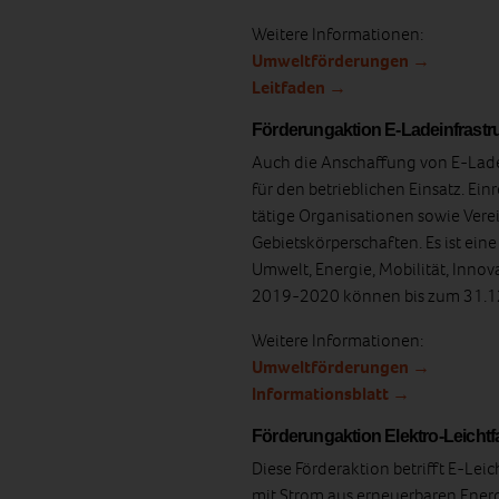
Weitere Informationen:
Umweltförderungen →
Leitfaden →
Förderungaktion E-Ladeinfrastr
Auch die Anschaffung von E-Lade
für den betrieblichen Einsatz. Ei
tätige Organisationen sowie Vere
Gebietskörperschaften. Es ist ein
Umwelt, Energie, Mobilität, Innov
2019-2020 können bis zum 31.1
Weitere Informationen:
Umweltförderungen →
Informationsblatt →
Förderungaktion Elektro-Leichtf
Diese Förderaktion betrifft E-Lei
mit Strom aus erneuerbaren Energ