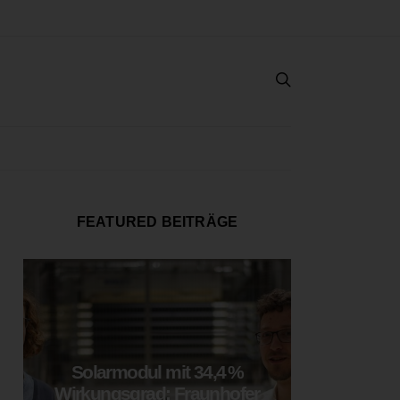
FEATURED BEITRÄGE
Solarmodul mit 34,4 %
LOOP
Wirkungsgrad: Fraunhofer
München