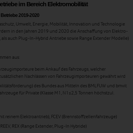
triebe im Bereich Elektromobilität
r Betriebe 2019-2020
schutz, Umwelt, Energie, Mobilität, Innovation und Technologie
rdern in den Jahren 2019 und 2020 die Anschaffung von Elektro-
-, als auch Plug-In-Hybrid Antriebe sowie Range Extender Modelle)
ammen aus:
hrzeugimporteure beim Ankauf des Fahrzeugs, welcher
usätzlichen Nachlässen von Fahrzeugimporteuren gewährt wird
ilitätsförderung) des Bundes aus Mitteln des BMLFUW und bmvit
ahrzeuge für Private (Klasse M1, N1≤2,5 Tonnen höchstzul.
it reinem Elektroantrieb), FCEV (Brennstoffzellenfahrzeuge)
 REEV, REX (Range Extender, Plug-In Hybride)