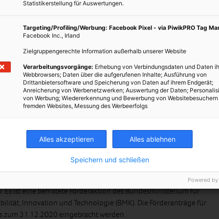
Statistikerstellung für Auswertungen.
ur Anschaffung von E-Fahrrädern und (E-)Transporträdern bei
om aus erneuerbaren Energieträgern. Einreichen können alle
Targeting/Profiling/Werbung: Facebook Pixel - via PiwikPRO Tag M
ch tätige Organisationen sowie Vereine, konfessionelle
Facebook Inc., Irland
ietskörperschaften. Es ist eine befristete Förderaktion des
Zielgruppengerechte Information außerhalb unserer Website
z, Umwelt, Energie, Mobilität, Innovation und Technologie (BMK).
Verarbeitungsvorgänge:
Erhebung von Verbindungsdaten und Daten ih
n 2019-2020 können bis zum 31.12.2020 eingebracht werden.
Webbrowsers; Daten über die aufgerufenen Inhalte; Ausführung von
Drittanbietersoftware und Speicherung von Daten auf ihrem Endgerät;
Anreicherung von Werbenetzwerken; Auswertung der Daten; Personalis
von Werbung; Wiedererkennung und Bewerbung von Websitebesuchern
fremden Websites, Messung des Werbeerfolgs
äder
Alles akzeptieren
Alles ablehnen
n auch Elektro-Zweiräder zur Personenbeförderung gefördert,
m aus erneuerbaren Energieträgern betrieben werden. Dazu
Speichern und schließen
lektro-Mopeds. Einreichen können alle Betriebe, sonstige
ionen sowie Vereine, konfessionelle Einrichtungen und
Powered by
. Es ist eine befristete Förderaktion des Bundesministerium für
ilität, Innovation und Technologie (BMK). Die Förderanträge für
s zum 31.12.2020 eingebracht werden.