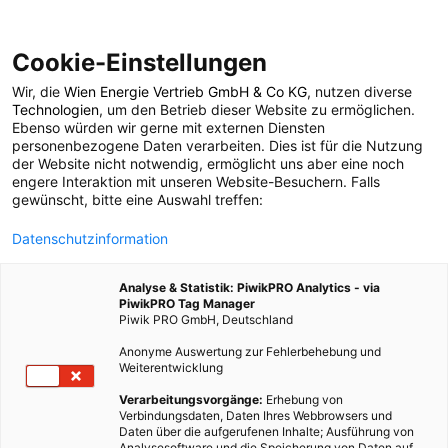
Cookie-Einstellungen
Wir, die
Wien Energie Vertrieb GmbH & Co KG
, nutzen diverse
ENERGIEPOLITIK
Technologien
, um den Betrieb dieser Website zu ermöglichen.
Ebenso würden wir gerne mit externen Diensten
Good News:
personenbezogene Daten verarbeiten. Dies ist für die Nutzung
der Website nicht notwendig, ermöglicht uns aber eine noch
engere Interaktion mit unseren Website-Besuchern. Falls
Agrarphotovoltaik
gewünscht, bitte eine Auswahl treffen:
Datenschutzinformation
lohnt sich für
Analyse & Statistik: PiwikPRO Analytics - via
Landwirte
PiwikPRO Tag Manager
Piwik PRO GmbH, Deutschland
Anonyme Auswertung zur Fehlerbehebung und
5. JUNI 2023
2 MINUTEN LESEZEIT
Weiterentwicklung
Verarbeitungsvorgänge:
Erhebung von
Verbindungsdaten, Daten Ihres Webbrowsers und
Daten über die aufgerufenen Inhalte; Ausführung von
Analysesoftware und die Speicherung von Daten auf