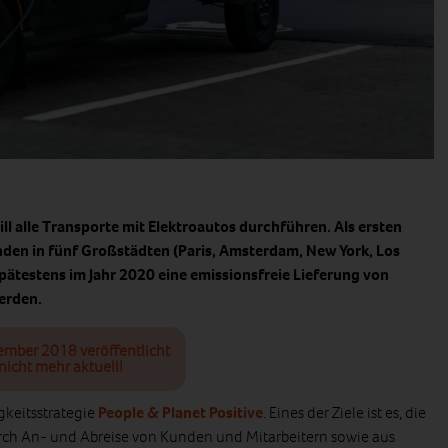
l alle Transporte mit Elektroautos durchführen. Als ersten
unden in fünf Großstädten (Paris, Amsterdam, New York, Los
ätestens im Jahr 2020 eine emissionsfreie Lieferung von
erden.
ember 2018 veröffentlicht
nicht mehr aktuell!
igkeitsstrategie
People & Planet Positive
. Eines der Ziele ist es, die
rch An- und Abreise von Kunden und Mitarbeitern sowie aus