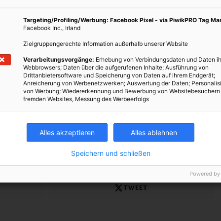
Targeting/Profiling/Werbung: Facebook Pixel - via PiwikPRO Tag M
Facebook Inc., Irland
 Innovationen rund um den Einsatz von Solarenergie, Windkraft
Zielgruppengerechte Information außerhalb unserer Website
äge zur Förderung der Sicherheit im Straßenverkehr. Mit folgenden
Verarbeitungsvorgänge:
Erhebung von Verbindungsdaten und Daten ih
zu mehr Artikel in diesem Themenbereich für Einsteiger bis zu
Webbrowsers; Daten über die aufgerufenen Inhalte; Ausführung von
Drittanbietersoftware und Speicherung von Daten auf ihrem Endgerät;
Anreicherung von Werbenetzwerken; Auswertung der Daten; Personalis
von Werbung; Wiedererkennung und Bewerbung von Websitebesuchern
ko-Stil mit Second Hand Möbel
fremden Websites, Messung des Werbeerfolgs
fahrzeuge selbst
leise und einfach zusammenzubauen
Alles akzeptieren
Alles ablehnen
Speichern und schließen
Powered by
TWEET