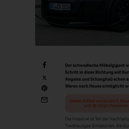
Der schwedische Möbelgigant wil
Schritt in diese Richtung soll K
Angeles und Schanghai) schon sp
Waren nach Hause ermöglicht w
Dieser Artikel wurde am 5. Nov
und ist möglicherweise 
Die Initaitive ist Teil der Nachhalt
Treibhausgas-Emissionen, die du