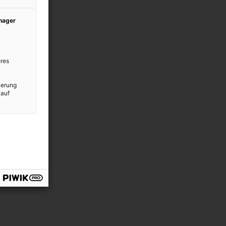
anager
res
ierung
 auf