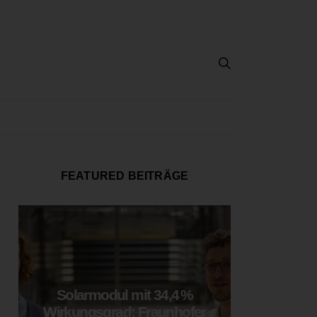
FEATURED BEITRÄGE
Solarmodul mit 34,4 %
LOOP
Wirkungsgrad: Fraunhofer
München