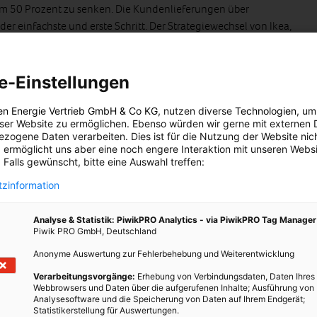
um 50 Prozent zu senken. Die Kundenlieferungen über
der einfachste und erste Schritt. Der Strategiewechsel von Ikea,
zentren anstelle in der Peripherie nächst Autobahnabfahrten zu
en des Unternehmens ebenfalls zugute. Die Anfahrtswege der
können leichter mit öffentlichen Verkehrsmittlen erledigt
e-Einstellungen
 der Mitarbeiter.
en Energie Vertrieb GmbH & Co KG
, nutzen diverse
Technologien
, um
t IKEA 355 Geschäfte in insgesamt 30 Ländern auf elektrifizierten
eser Website zu ermöglichen. Ebenso würden wir gerne mit externen 
zogene Daten verarbeiten. Dies ist für die Nutzung der Website nic
ktur umzustellen. In Frankreich ist man mit dem Carsharingdienst
 ermöglicht uns aber eine noch engere Interaktion mit unseren Websi
n eingegangen, um den Kunden Elektroautos zur Verfügung zu
 Falls gewünscht, bitte eine Auswahl treffen:
gen
.
zinformation
en- und Warentransport, macht rund 20 Prozent des Klima-
 dem Umstieg auf Elektrofahrzeuge will man zudem die Anzahl der
Analyse & Statistik: PiwikPRO Analytics - via PiwikPRO Tag Manager
Piwik PRO GmbH, Deutschland
aftstoffe
durch Alternativen ersetzen
und die Transport-
heidende Schritte, die IKEA dabei helfen sollen das Ziel zu
Anonyme Auswertung zur Fehlerbehebung und Weiterentwicklung
ssionen aus der Wertschöpfungskette bis zum Jahr 2030 um
Verarbeitungsvorgänge:
Erhebung von Verbindungsdaten, Daten Ihres
eren.
Webbrowsers und Daten über die aufgerufenen Inhalte; Ausführung von
Analysesoftware und die Speicherung von Daten auf Ihrem Endgerät;
Statistikerstellung für Auswertungen.