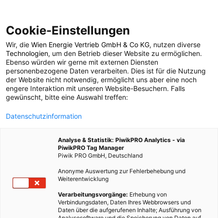
Cookie-Einstellungen
Wir, die
Wien Energie Vertrieb GmbH & Co KG
, nutzen diverse
TECH
Technologien
, um den Betrieb dieser Website zu ermöglichen.
Ebenso würden wir gerne mit externen Diensten
Good News: Rohstoffe
personenbezogene Daten verarbeiten. Dies ist für die Nutzung
der Website nicht notwendig, ermöglicht uns aber eine noch
engere Interaktion mit unseren Website-Besuchern. Falls
aus Batterie-Müll
gewünscht, bitte eine Auswahl treffen:
Datenschutzinformation
12. NOVEMBER 2018
2 MINUTEN LESEZEIT
Analyse & Statistik: PiwikPRO Analytics - via
PiwikPRO Tag Manager
Piwik PRO GmbH, Deutschland
Anonyme Auswertung zur Fehlerbehebung und
Weiterentwicklung
Verarbeitungsvorgänge:
Erhebung von
Verbindungsdaten, Daten Ihres Webbrowsers und
Daten über die aufgerufenen Inhalte; Ausführung von
Analysesoftware und die Speicherung von Daten auf