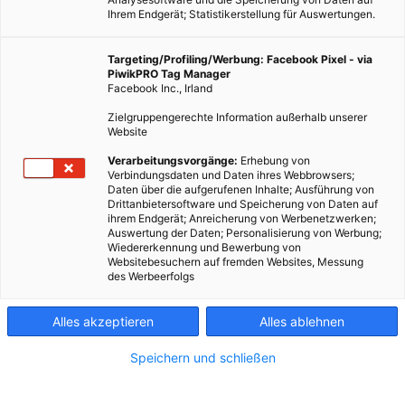
Ihrem Endgerät; Statistikerstellung für Auswertungen.
Targeting/Profiling/Werbung: Facebook Pixel - via
PiwikPRO Tag Manager
Facebook Inc., Irland
Zielgruppengerechte Information außerhalb unserer
Website
Fotocredit: Pixabay
Verarbeitungsvorgänge:
Erhebung von
Verbindungsdaten und Daten ihres Webbrowsers;
Daten über die aufgerufenen Inhalte; Ausführung von
Wohin mit dem ganzen Batterie-Müll? Das österreichische
Drittanbietersoftware und Speicherung von Daten auf
ihrem Endgerät; Anreicherung von Werbenetzwerken;
Entsorger-Unternehmen Saubermacher recycelt ihn und
Auswertung der Daten; Personalisierung von Werbung;
verarbeitet ihn zum Wertstoff.
Wiedererkennung und Bewerbung von
Websitebesuchern auf fremden Websites, Messung
des Werbeerfolgs
Dieser Artikel wurde am 12. November 2018 veröffentlicht
und ist möglicherweise nicht mehr aktuell!
Alles akzeptieren
Alles ablehnen
Den kaputten MP3-Player, der längst schon vom Handy
Speichern und schließen
abgelöst wurde, schnell mal in den Müll unter der Abwasch
werfen? Bitte nicht! Denn die falsche Entsorgung von Batterien