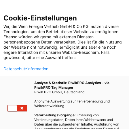
Cookie-Einstellungen
Wir, die
Wien Energie Vertrieb GmbH & Co KG
, nutzen diverse
GARTEN
Technologien
, um den Betrieb dieser Website zu ermöglichen.
Ebenso würden wir gerne mit externen Diensten
Good News:
personenbezogene Daten verarbeiten. Dies ist für die Nutzung
der Website nicht notwendig, ermöglicht uns aber eine noch
engere Interaktion mit unseren Website-Besuchern. Falls
Superbäume sollen
gewünscht, bitte eine Auswahl treffen:
Datenschutzinformation
mehr CO2 binden
Analyse & Statistik: PiwikPRO Analytics - via
PiwikPRO Tag Manager
27. NOVEMBER 2023
2 MINUTEN LESEZEIT
Piwik PRO GmbH, Deutschland
Anonyme Auswertung zur Fehlerbehebung und
Weiterentwicklung
Verarbeitungsvorgänge:
Erhebung von
Verbindungsdaten, Daten Ihres Webbrowsers und
Daten über die aufgerufenen Inhalte; Ausführung von
Analysesoftware und die Speicherung von Daten auf