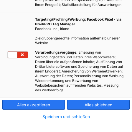
Ihrem Endgerät; Statistikerstellung für Auswertungen.
Targeting/Profiling/Werbung: Facebook Pixel - via
PiwikPRO Tag Manager
Facebook Inc., Irland
Zielgruppengerechte Information außerhalb unserer
Website
Verarbeitungsvorgänge:
Erhebung von
Verbindungsdaten und Daten ihres Webbrowsers;
Daten über die aufgerufenen Inhalte; Ausführung von
Drittanbietersoftware und Speicherung von Daten auf
ihrem Endgerät; Anreicherung von Werbenetzwerken;
Dieser Artikel wurde am 27. November 2023 veröffentlicht
Auswertung der Daten; Personalisierung von Werbung;
Wiedererkennung und Bewerbung von
und ist möglicherweise nicht mehr aktuell!Ein Biotech-
Websitebesuchern auf fremden Websites, Messung
Startup will den Klimawandel durch genetisch veränderte
des Werbeerfolgs
Superbäume bekämpfen. Das Unternehmen Living
Carbon hat einen Weg gefunden,…
Alles akzeptieren
Alles ablehnen
Speichern und schließen
Dieser Artikel wurde am 27. November 2023 veröffentlicht
und ist möglicherweise nicht mehr aktuell!