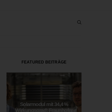
FEATURED BEITRÄGE
Solarmodul mit 34,4 %
LOOP
Wirkungsgrad: Fraunhofer
München