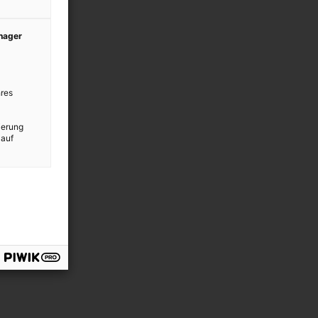
anager
res
ierung
 auf