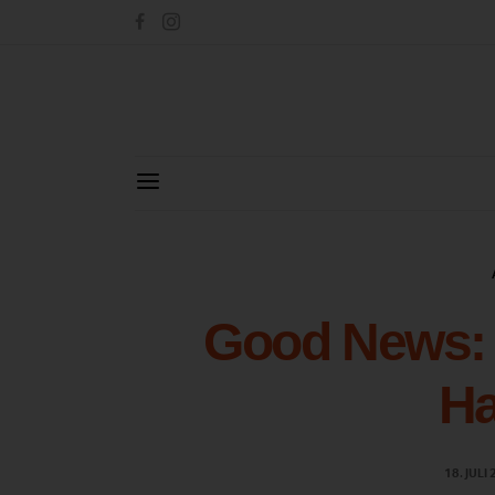
Good News: 
H
18. JULI