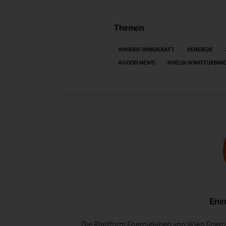
Themen
MIKRO-WINDKRAFT
ENERGIE
GOOD NEWS
HELIX-WINDTURBINE
Ener
Die Plattform Energieleben von Wien Energi