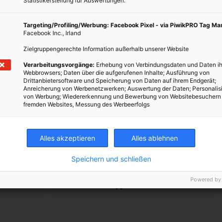
Statistikerstellung für Auswertungen.
ion durch Fahrrad
Targeting/Profiling/Werbung: Facebook Pixel - via PiwikPRO Tag M
Facebook Inc., Irland
Change“
Zielgruppengerechte Information außerhalb unserer Website
Verarbeitungsvorgänge:
Erhebung von Verbindungsdaten und Daten ih
e
Webbrowsers; Daten über die aufgerufenen Inhalte; Ausführung von
Drittanbietersoftware und Speicherung von Daten auf ihrem Endgerät;
Anreicherung von Werbenetzwerken; Auswertung der Daten; Personalis
von Werbung; Wiedererkennung und Bewerbung von Websitebesuchern
fremden Websites, Messung des Werbeerfolgs
Alles akzeptieren
Alles ablehnen
Speichern und schließen
Powered by
TWEET