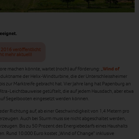
geeignet.
i 2016 veröffentlicht
ht mehr aktuell!
rore machen könnte, wartet (noch) auf Förderung: „
Wind of
roduktname der Helix-Windturbine, die der Unterschleissheimer
is zur Marktreife gebracht hat. Vier Jahre lang hat Papenburg an
Ultra-Leichtbauweise getüftelt, die auf jedem Hausdach, aber etwa
auf Segelbooten eingesetzt werden können.
der Richtung auf, ab einer Geschwindigkeit von 1,4 Metern pro
rzeugen. Auch bei Sturm muss sie nicht abgeschaltet werden,
rzeugen. Bis zu 50 Prozent des Energiebedarfs eines Haushalts
en. Rund 10.000 Euro kostet „Wind of Change“ inklusive