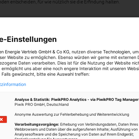
en entscheiden, für wie nützlich sie die Erfindung halten.
ndung jedenfalls auf dem richtigen Weg zu sein. Ähnliche
Als Beispiele seien der
Windmover
und
Windpods
genannt.
e-Einstellungen
stellt. Windmover wiederum ist ein Kleinwindrad, das ebenfalls
en Energie Vertrieb GmbH & Co KG
, nutzen diverse
Technologien
, um
d, und so direkt Storm liefert. Seine Rotoren bestehen aus
eser Website zu ermöglichen. Ebenso würden wir gerne mit externen 
d laut dem Hersteller „unverwüstlich“. Sind private Windturbinen
zogene Daten verarbeiten. Dies ist für die Nutzung der Website nic
aranlagen ersetzen könnte?
 ermöglicht uns aber eine noch engere Interaktion mit unseren Websi
 Falls gewünscht, bitte eine Auswahl treffen:
zinformation
n wir über nützliche Entwicklungen und Gadgets, die Strom
Analyse & Statistik: PiwikPRO Analytics - via PiwikPRO Tag Manager
helfen, der Umwelt etwas Gutes zu tun. Mit folgenden Links
Piwik PRO GmbH, Deutschland
r Artikel in diesem Themenbereich für Einsteiger bis zu Profis.
Anonyme Auswertung zur Fehlerbehebung und Weiterentwicklung
m Hausdach
Verarbeitungsvorgänge:
Erhebung von Verbindungsdaten, Daten Ihres
Webbrowsers und Daten über die aufgerufenen Inhalte; Ausführung von
center in Schweden
Analysesoftware und die Speicherung von Daten auf Ihrem Endgerät;