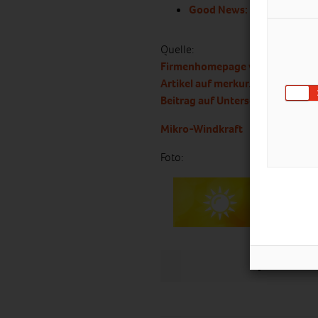
Good News: Stromprodukt
Quelle:
Firmenhomepage von „Wind of 
Artikel auf merkur.de
Beitrag auf Unterschleissheim.d
Mikro-Windkraft
Foto:
LIKE